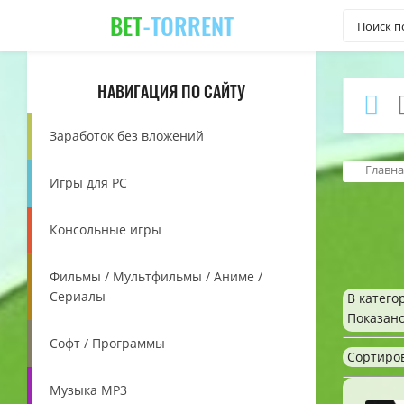
BET
-TORRENT
НАВИГАЦИЯ ПО САЙТУ
Заработок без вложений
Главна
Игры для PC
Консольные игры
Фильмы / Мультфильмы / Аниме /
Сериалы
В катего
Показан
Софт / Программы
Сортиро
Музыка MP3