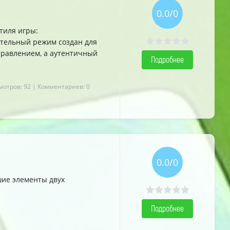
0.0/0
тиля игры:
тельный режим создан для
равлением, а аутентичный
Подробнее
мотров: 92
| Комментариев: 0
0.0/0
ие элементы двух
Подробнее