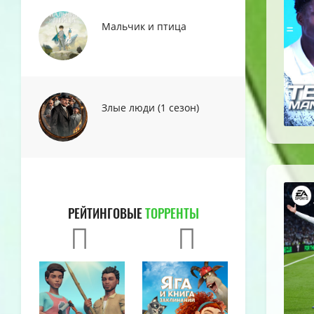
Мальчик и птица
Злые люди (1 сезон)
РЕЙТИНГОВЫЕ
ТОРРЕНТЫ