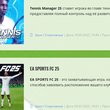
Tennis Manager 25
ставит игрока во главе тен
предоставляя полный контроль над её развит
Sport / Спортивные
| Дата: 18.05.2025, 10:40
| Прос
EA SPORTS FC 25
EA SPORTS FC 25
- это захватывающая игра, к
способов завоевать расположение вашего клу
Sport / Спортивные
| Дата: 03.01.2025, 19:01
| Прос