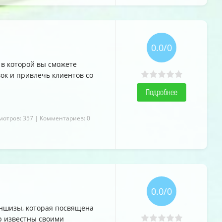
0.0/0
 в которой вы сможете
ок и привлечь клиентов со
Подробнее
мотров: 357
| Комментариев: 0
0.0/0
аншизы, которая посвящена
гр известны своими