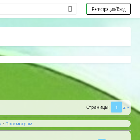
Регистрация/Вход
Страницы
:
1
2
»
м
·
Просмотрам