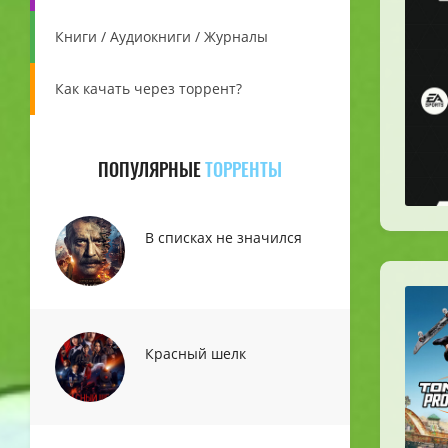
Книги / Аудиокниги / Журналы
Как качать через торрент?
ПОПУЛЯРНЫЕ
ТОРРЕНТЫ
В списках не значился
Красный шелк