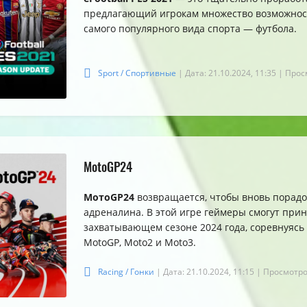
предлагающий игрокам множество возможност
самого популярного вида спорта — футбола.
Sport / Спортивные
| Дата: 21.10.2024, 11:35
| Прос
MotoGP24
МотоGP24
возвращается, чтобы вновь порадо
адреналина. В этой игре геймеры смогут прин
захватывающем сезоне 2024 года, соревнуясь
MotoGP, Moto2 и Moto3.
Racing / Гонки
| Дата: 21.10.2024, 11:15
| Просмотро