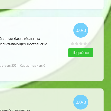
5.0
5.0
5.0
0.0/0
й серии баскетбольных
, испытывающих ностальгию
Подробнее
мотров: 355
| Комментариев: 0
0.0/0
анный симулятор,