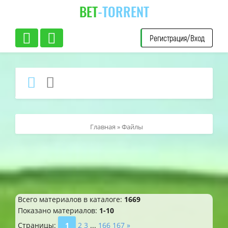
BET
-TORRENT
Регистрация/Вход
Главная
»
Файлы
Всего материалов в каталоге
:
1669
Показано материалов
:
1-10
Страницы
:
1
2
3
...
166
167
»