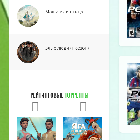
Мальчик и птица
Злые люди (1 сезон)
РЕЙТИНГОВЫЕ
ТОРРЕНТЫ