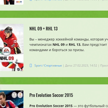
NHL 09 + RHL 13
Вы – менеджер хоккейной команды, которая уч
чемпионатах
NHL 09
и
RHL 13.
Вам предстоит 
командами и бороться за призы.
Sport / Спортивные
| Дата: 27.02.2023, 14:52
| Прос
Pro Evolution Soccer 2015
Pro Evolution Soccer 2015
— это футбольный с