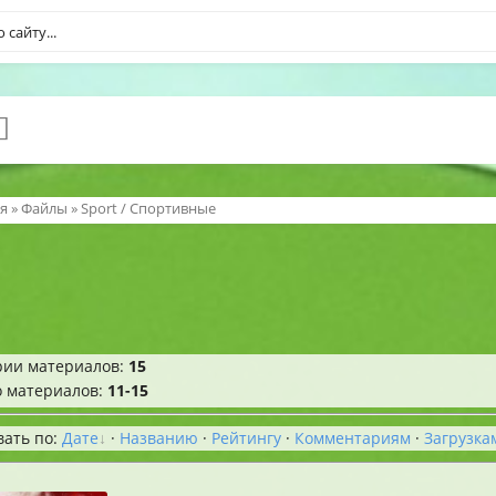
я
»
Файлы
» Sport / Спортивные
рии материалов
:
15
о материалов
:
11-15
вать по
:
Дате
·
Названию
·
Рейтингу
·
Комментариям
·
Загрузка