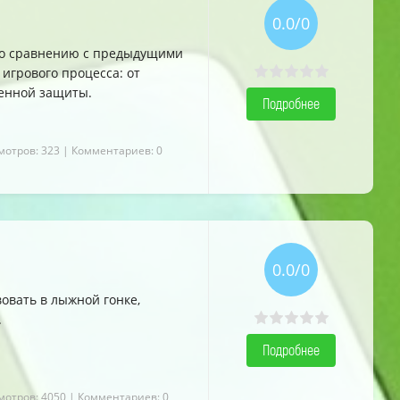
0.0/0
по сравнению с предыдущими
игрового процесса: от
енной защиты.
Подробнее
мотров: 323
| Комментариев: 0
0.0/0
овать в лыжной гонке,
.
Подробнее
мотров: 4050
| Комментариев: 0