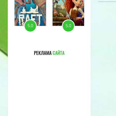
5.0
5.0
5.0
РЕКЛАМА
САЙТА