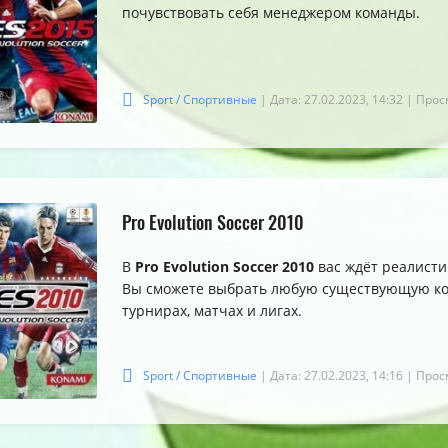
почувствовать себя менеджером команды.
Sport / Спортивные
| Дата: 27.02.2023, 14:32
| Прос
Pro Evolution Soccer 2010
В
Pro Evolution Soccer 2010
вас ждёт реалист
Вы сможете выбрать любую существующую ком
турнирах, матчах и лигах.
Sport / Спортивные
| Дата: 27.02.2023, 14:16
| Прос