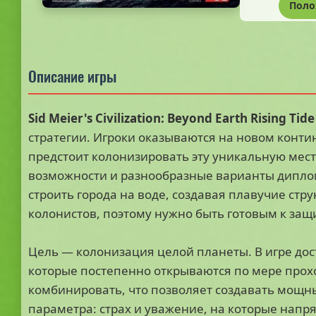
Поло
Описание игры
Sid Meier's Civilization: Beyond Earth Rising Tide
стратегии. Игроки оказываются на новом конти
предстоит колонизировать эту уникальную мес
возможности и разнообразные варианты диплом
строить города на воде, создавая плавучие стр
колонистов, поэтому нужно быть готовым к защ
Цель — колонизация целой планеты. В игре до
которые постепенно открываются по мере про
комбинировать, что позволяет создавать мощны
параметра: страх и уважение, на которые напря