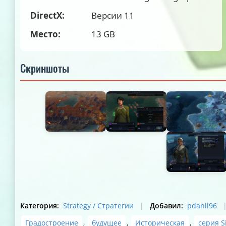
DirectX:
Версии 11
Место:
13 GB
Скриншоты
Категория
:
Strategy / Стратегии
|
Добавил
:
pdanil96
Градостроение
,
будущее
,
Историческая
,
серия Si