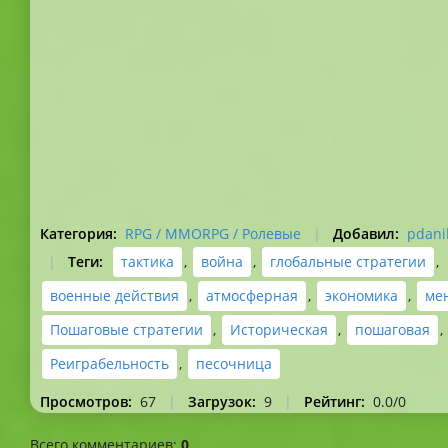
Категория
:
RPG / MMORPG / Ролевые
|
Добавил
:
pdani
|
Теги
:
тактика
,
война
,
глобальные стратегии
,
военные действия
,
атмосферная
,
экономика
,
ме
Пошаговые стратегии
,
Историческая
,
пошаговая
,
Реиграбельность
,
песочница
Просмотров
:
67
|
Загрузок
:
9
|
Рейтинг
:
0.0
/
0
Всего комментариев
:
0