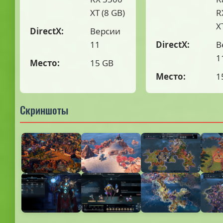
XT (8 GB)
R
X
DirectX:
Версии
11
DirectX:
В
1
Место:
15 GB
Место:
1
Скриншоты