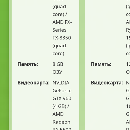
(quad-
(
core) /
c
AMD FX-
A
Series
R
FX-8350
1
(quad-
(
core)
c
Память:
8 GB
Память:
1
ОЗУ
О
Видеокарта:
NVIDIA
Видеокарта:
N
GeForce
G
GTX 960
G
(4 GB) /
1
AMD
G
Radeon
A
RX 5500
R