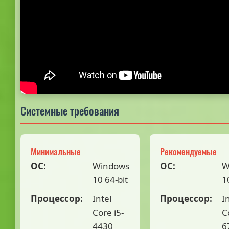
Системные требования
Минимальные
Рекомендуемые
ОС:
Windows
ОС:
W
10 64-bit
1
Процессор:
Intel
Процессор:
I
Core i5-
C
4430
6