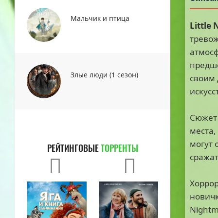
Мальчик и птица
Little 
тревож
атмосф
предше
Злые люди (1 сезон)
своим 
искусс
Сюжет 
места,
могут 
РЕЙТИНГОВЫЕ
ТОРРЕНТЫ
сражат
Хоррор
новичк
Nightm