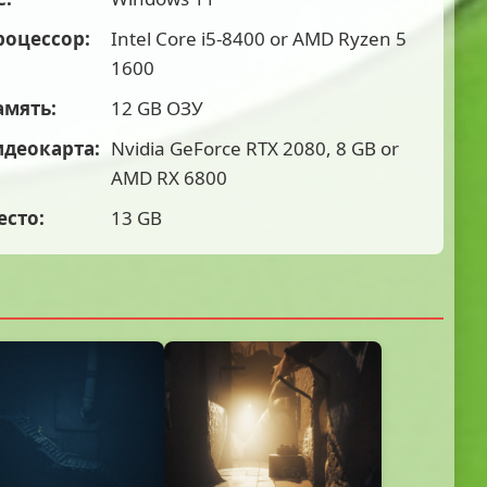
роцессор:
Intel Core i5-8400 or AMD Ryzen 5
1600
амять:
12 GB ОЗУ
идеокарта:
Nvidia GeForce RTX 2080, 8 GB or
AMD RX 6800
есто:
13 GB