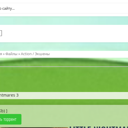
я
»
Файлы
»
Action / Экшены
ghtmares 3
Kb) ]
ь торрент