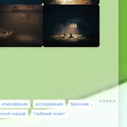
атмосферная
,
исследования
,
Мрачная
,
еский хоррор
,
Глубокий сюжет