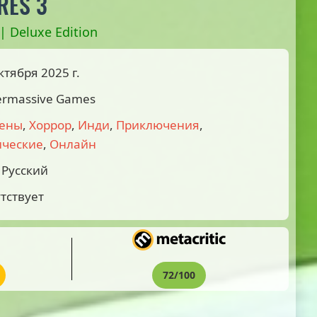
RES 3
 | Deluxe Edition
ктября 2025 г.
ermassive Games
ены
,
Хоррор
,
Инди
,
Приключения
,
ические
,
Онлайн
Русский
тствует
72/100