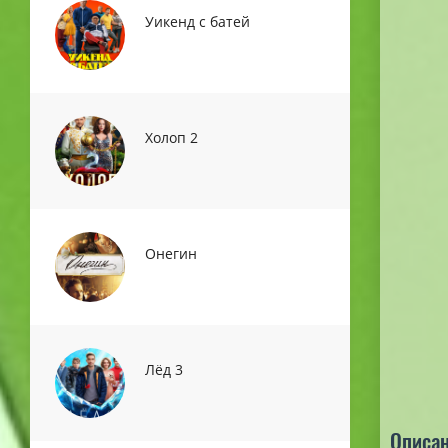
Уикенд с батей
Холоп 2
Онегин
Лёд 3
Описан