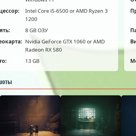
цессор:
Intel Core i5-6500 or AMD Ryzen 3
П
1200
ять:
8 GB ОЗУ
П
еокарта:
Nvidia GeForce GTX 1060 or AMD
В
Radeon RX 580
то:
13 GB
М
шоты