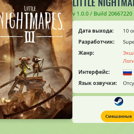
LITTLE NIGHTMA
v 1.0.0 / Build 20667220
Дата выхода:
10 о
Разработчик:
Sup
Жанр:
Экш
Лог
Интерфейс:
Язык озвучки:
Отсу
Смешанные