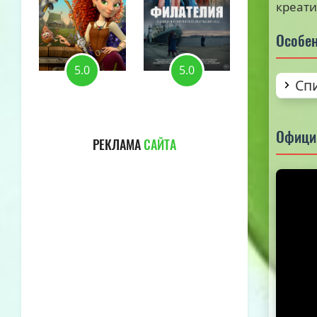
креати
Особен
5.0
5.0
5.0
Сп
Офици
РЕКЛАМА
САЙТА