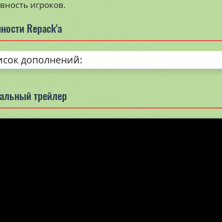
вность игроков.
ности Repack'а
5.0
5.0
5.0
исок дополнений:
альный трейлер