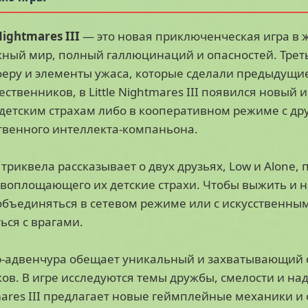
Nightmares III
— это новая приключенческая игра в 
ный мир, полный галлюцинаций и опасностей. Трет
еру и элементы ужаса, которые сделали предыдущие
ственников, в Little Nightmares III появился новый 
детским страхам либо в кооперативном режиме с др
твенного интеллекта-компаньона.
триквела рассказывает о двух друзьях, Low и Alone
 воплощающего их детские страхи. Чтобы выжить и н
объединяться в сетевом режиме или с искусственны
ься с врагами.
-адвенчура обещает уникальный и захватывающий оп
ов. В игре исследуются темы дружбы, смелости и над
ares III предлагает новые геймплейные механики и