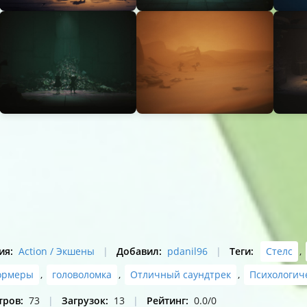
ия
:
Action / Экшены
|
Добавил
:
pdanil96
|
Теги
:
Стелс
,
ормеры
,
головоломка
,
Отличный саундтрек
,
Психологич
тров
:
73
|
Загрузок
:
13
|
Рейтинг
:
0.0
/
0