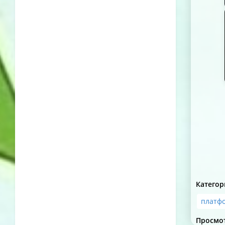
Категор
платф
Просмо