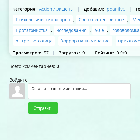
Категория
:
Action / Экшены
|
Добавил
:
pdanil96
|
Т
Психологический хоррор
,
Сверхъестественное
,
Ме
Протагонистка
,
исследования
,
90-е
,
головоломка
от третьего лица
,
Хоррор на выживание
,
приключе
Просмотров
:
57
|
Загрузок
:
9
|
Рейтинг
:
0.0
/
0
Всего комментариев
:
0
Войдите:
Отправить