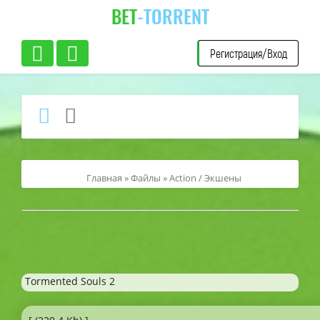
BET
-TORRENT
Регистрация/Вход
Главная
»
Файлы
»
Action / Экшены
Tormented Souls 2