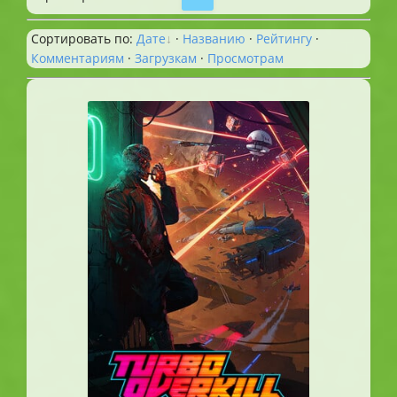
Сортировать по
:
Дате
·
Названию
·
Рейтингу
·
Комментариям
·
Загрузкам
·
Просмотрам