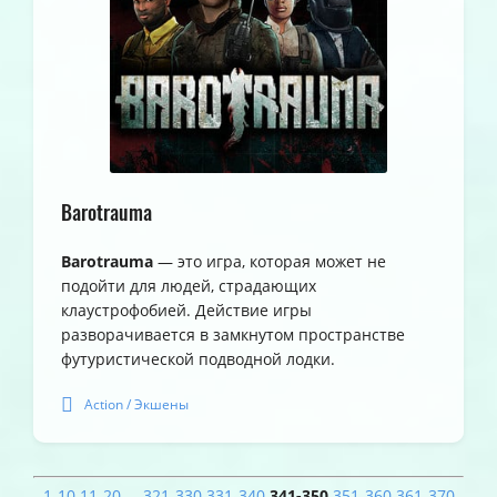
Barotrauma
Barotrauma
— это игра, которая может не
подойти для людей, страдающих
клаустрофобией. Действие игры
разворачивается в замкнутом пространстве
футуристической подводной лодки.
Action / Экшены
1-10
11-20
...
321-330
331-340
341-350
351-360
361-370