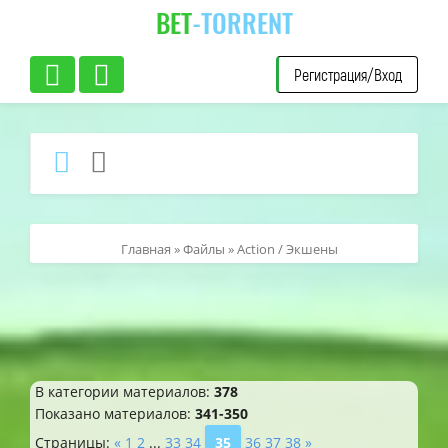
BET
-TORRENT
Регистрация/Вход
Главная
»
Файлы
» Action / Экшены
В категории материалов
:
378
Показано материалов
:
341-350
Страницы
:
«
1
2
...
33
34
35
36
37
38
»