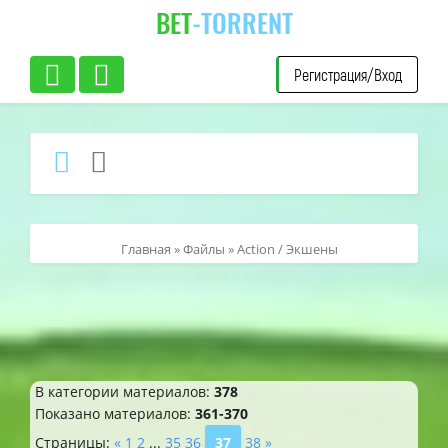
BET
-TORRENT
Регистрация/Вход
Главная
»
Файлы
» Action / Экшены
В категории материалов
:
378
Показано материалов
:
361-370
Страницы
:
«
1
2
...
35
36
37
38
»