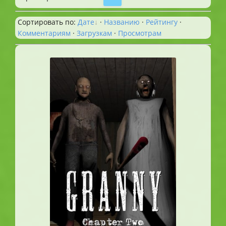
Сортировать по
:
Дате
·
Названию
·
Рейтингу
·
Комментариям
·
Загрузкам
·
Просмотрам