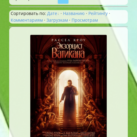
Сортировать по
:
Дате
·
Названию
·
Рейтингу
·
Комментариям
·
Загрузкам
·
Просмотрам