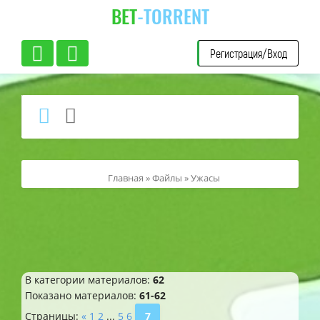
BET
-TORRENT
Регистрация/Вход
Главная
»
Файлы
» Ужасы
В категории материалов
:
62
Показано материалов
:
61-62
Страницы
:
«
1
2
...
5
6
7