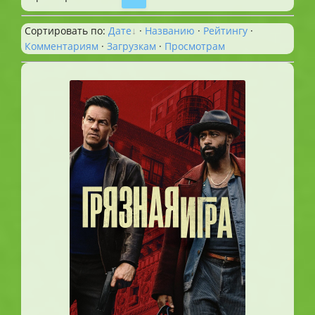
Сортировать по
:
Дате
·
Названию
·
Рейтингу
·
Комментариям
·
Загрузкам
·
Просмотрам