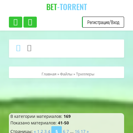
BET
-TORRENT
Регистрация/Вход
Главная
»
Файлы
» Триллеры
В категории материалов
:
169
Показано материалов
:
41-50
Страницы
:
«
1
2
3
4
5
6
7
...
16
17
»