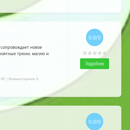
5.0
5.0
5.0
0.0/0
х сопровождает новое
роятные трюки, магию и
Подробнее
145
| Комментариев: 0
0.0/0