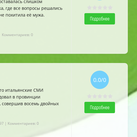
оставалась слишком
а, где все вопросы решались
не похитила её мужа.
Подробнее
| Комментариев: 0
0.0/0
ого итальянские СМИ
довал в провинции
х, совершив восемь двойных
Подробнее
97
| Комментариев: 0