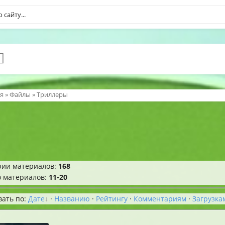
я
»
Файлы
» Триллеры
рии материалов
:
168
о материалов
:
11-20
вать по
:
Дате
·
Названию
·
Рейтингу
·
Комментариям
·
Загрузка