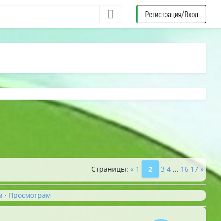
Регистрация/Вход
Страницы
:
«
1
2
3
4
...
16
17
»
м
·
Просмотрам