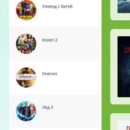
Уикенд с батей
Холоп 2
Онегин
Лёд 3