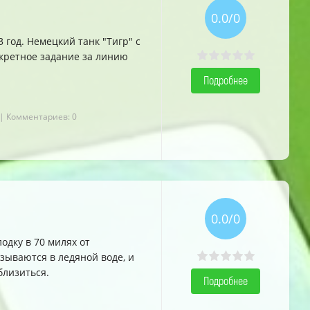
0.0/0
год. Немецкий танк "Тигр" с
екретное задание за линию
Подробнее
| Комментариев: 0
0.0/0
дку в 70 милях от
зываются в ледяной воде, и
близиться.
Подробнее