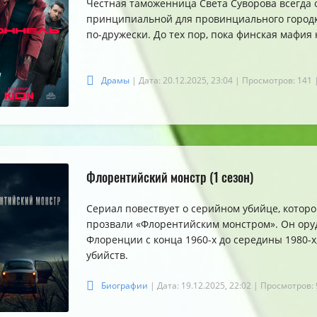
Честная таможенница Света Суворова всегда 
принципиальной для провинциального городк
по-дружески. До тех пор, пока финская мафия 
Драмы
| Дата: 20.12.2025, 23:04
| Просмотров: 141
Флорентийский монстр (1 сезон)
Сериал повествует о серийном убийце, котор
прозвали «Флорентийским монстром». Он ору
Флоренции с конца 1960-х до середины 1980-
убийств.
Биографии
| Дата: 19.12.2025, 22:02
| Просмотров: 