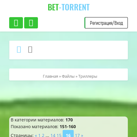
BET
-TORRENT
Регистрация/Вход
Главная
»
Файлы
» Триллеры
В категории материалов
:
170
Показано материалов
:
151-160
Страницы
:
«
1
2
...
14
15
16
17
»