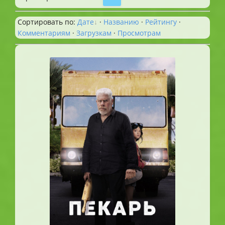
Сортировать по
:
Дате
·
Названию
·
Рейтингу
·
Комментариям
·
Загрузкам
·
Просмотрам