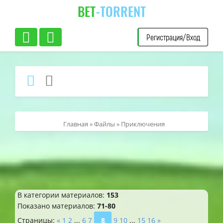
BET
-TORRENT
Регистрация/Вход
Главная
»
Файлы
» Приключения
В категории материалов
:
153
Показано материалов
:
71-80
Страницы
:
«
1
2
...
6
7
8
9
10
...
15
16
»