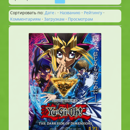
Сортировать по
:
Дате
·
Названию
·
Рейтингу
·
Комментариям
·
Загрузкам
·
Просмотрам