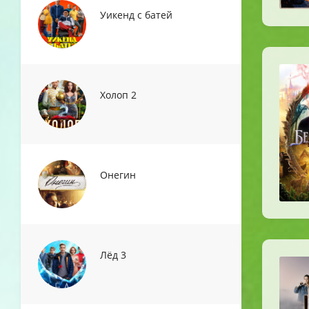
Уикенд с батей
Холоп 2
Онегин
Лёд 3