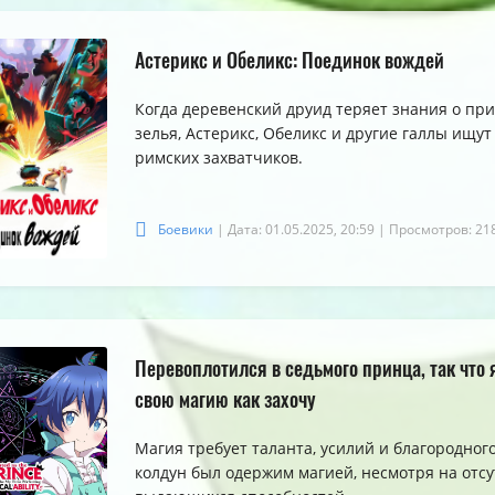
Астерикс и Обеликс: Поединок вождей
5.0
5.0
5.0
Когда деревенский друид теряет знания о пр
зелья, Астерикс, Обеликс и другие галлы ищут
римских захватчиков.
Боевики
| Дата: 01.05.2025, 20:59
| Просмотров: 21
Перевоплотился в седьмого принца, так что 
свою магию как захочу
Магия требует таланта, усилий и благородно
колдун был одержим магией, несмотря на отсу