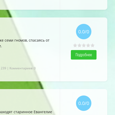
0.0/0
е семи гномов, спасаясь от
е.
Подробнее
 239
| Комментариев: 0
0.0/0
находят старинное Евангелие