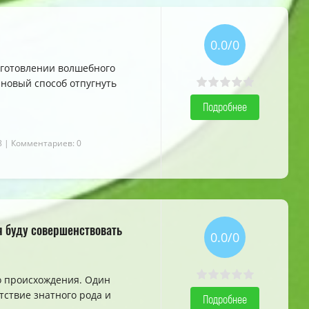
0.0/0
5.0
5.0
5.0
иготовлении волшебного
 новый способ отпугнуть
Подробнее
8
| Комментариев: 0
я буду совершенствовать
0.0/0
го происхождения. Один
тствие знатного рода и
Подробнее