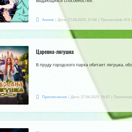
выдающихся способностей.
Аниме
| Дата: 27.04.2025, 21:40
| Просмотров: 414
Царевна-лягушка
В пруду городского парка обитает лягушка, о
Приключения
| Дата: 27.04.2025, 16:47
| Просмотро