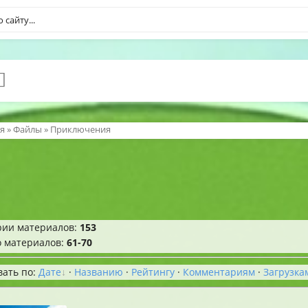
я
»
Файлы
» Приключения
рии материалов
:
153
о материалов
:
61-70
вать по
:
Дате
·
Названию
·
Рейтингу
·
Комментариям
·
Загрузка