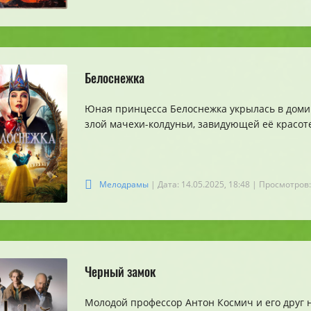
Белоснежка
Юная принцесса Белоснежка укрылась в домик
злой мачехи-колдуньи, завидующей её красот
Мелодрамы
| Дата: 14.05.2025, 18:48
| Просмотров:
Черный замок
Молодой профессор Антон Космич и его друг 