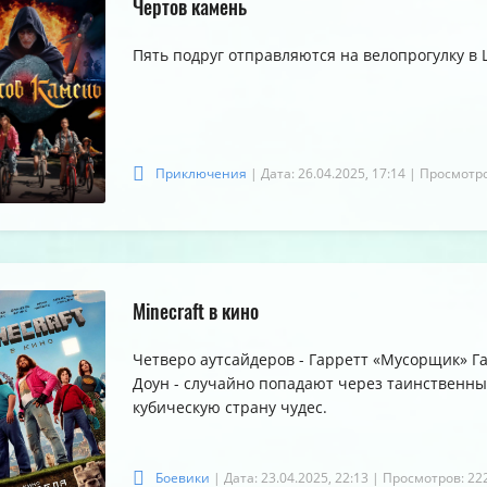
Чертов камень
Пять подруг отправляются на велопрогулку в
Приключения
| Дата: 26.04.2025, 17:14
| Просмотро
Minecraft в кино
Четверо аутсайдеров - Гарретт «Мусорщик» Га
Доун - случайно попадают через таинственны
кубическую страну чудес.
Боевики
| Дата: 23.04.2025, 22:13
| Просмотров: 22