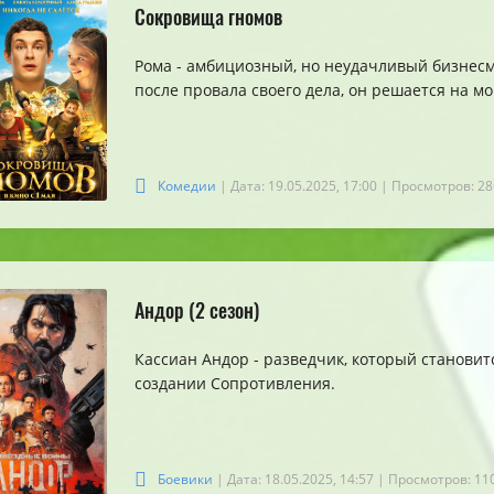
Сокровища гномов
Рома - амбициозный, но неудачливый бизнесм
после провала своего дела, он решается на м
Комедии
| Дата: 19.05.2025, 17:00
| Просмотров: 28
Андор (2 сезон)
Кассиан Андор - разведчик, который становит
создании Сопротивления.
Боевики
| Дата: 18.05.2025, 14:57
| Просмотров: 11