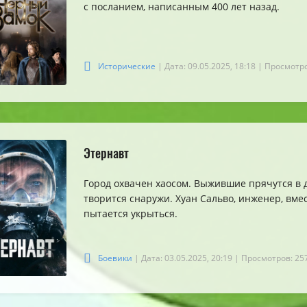
с посланием, написанным 400 лет назад.
Исторические
| Дата: 09.05.2025, 18:18
| Просмотро
Этернавт
Город охвачен хаосом. Выжившие прячутся в д
творится снаружи. Хуан Сальво, инженер, вме
пытается укрыться.
Боевики
| Дата: 03.05.2025, 20:19
| Просмотров: 25