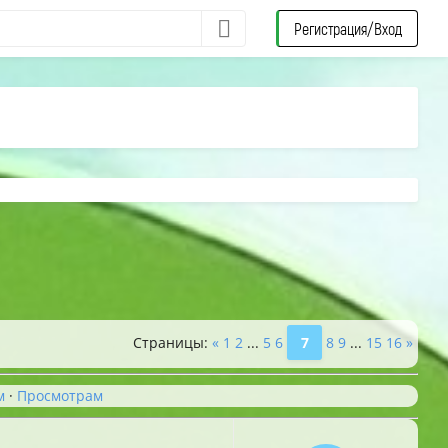
Регистрация/Вход
Страницы
:
«
1
2
...
5
6
7
8
9
...
15
16
»
м
·
Просмотрам