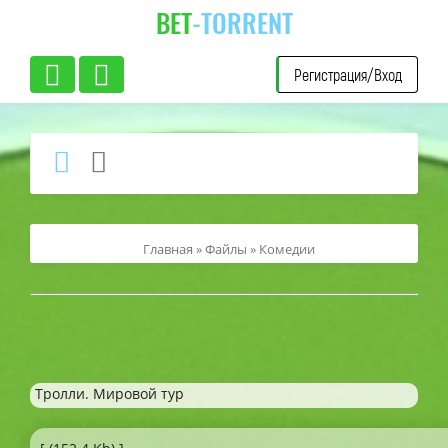
BET
-TORRENT
Регистрация/Вход
Главная
»
Файлы
»
Комедии
Тролли. Мировой тур