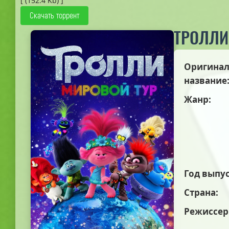
[ (152.4 Kb) ]
Скачать торрент
ТРОЛЛИ
Оригинал
название
Жанр:
Год выпус
Страна:
Режиссер