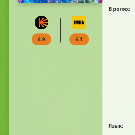
В ролях:
6.9
6.1
Язык: