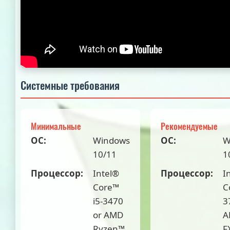
Системные требования
Минимальные
Рекомендуемые
ОС:
Windows
ОС:
W
10/11
1
Процессор:
Intel®
Процессор:
I
Core™
C
i5-3470
3
or AMD
A
Ryzen™
F