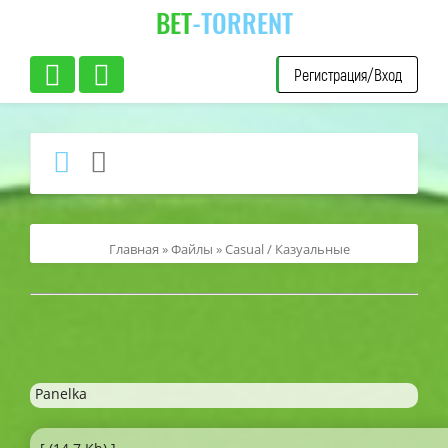
BET
-TORRENT
Регистрация/Вход
Главная
»
Файлы
»
Casual / Казуальные
Panelka