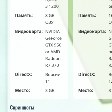
3 1200
o
Память:
8 GB
Память:
1
ОЗУ
О
Видеокарта:
NVIDIA
Видеокарта:
N
GeForce
G
GTX 950
G
or AMD
o
Radeon
R
R7 370
R
DirectX:
Версии
DirectX:
В
11
1
Место:
3 GB
Место:
3
Скриншоты