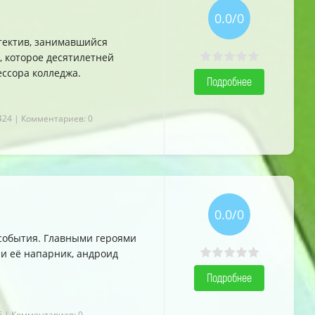
0.0/0
тектив, занимавшийся
, которое десятилетней
ессора колледжа.
Подробнее
424
| Комментариев: 0
0.0/0
 события. Главными героями
 и её напарник, андроид
Подробнее
5
| Комментариев: 0