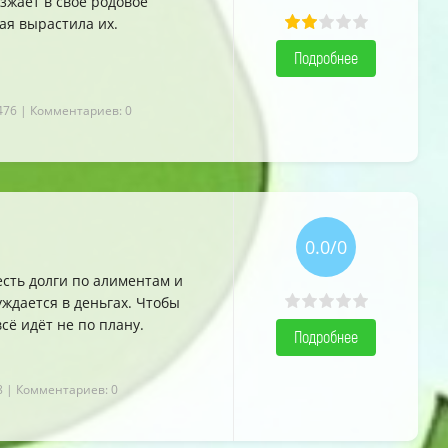
зжает в своё родовое
ая вырастила их.
Подробнее
476
| Комментариев: 0
0.0/0
сть долги по алиментам и
уждается в деньгах. Чтобы
сё идёт не по плану.
Подробнее
8
| Комментариев: 0