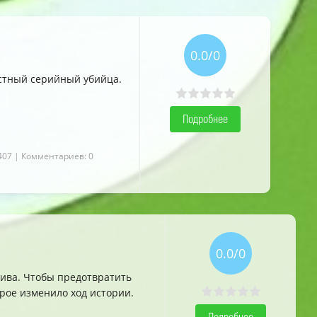
0.0/0
5.0
5.0
5.0
стный серийный убийца.
Подробнее
407
| Комментариев: 0
0.0/0
ива. Чтобы предотвратить
орое изменило ход истории.
Подробнее