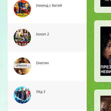
Уикенд с батей
Холоп 2
Онегин
Лёд 3