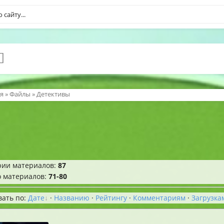
я
»
Файлы
» Детективы
рии материалов
:
87
о материалов
:
71-80
вать по
:
Дате
·
Названию
·
Рейтингу
·
Комментариям
·
Загрузка