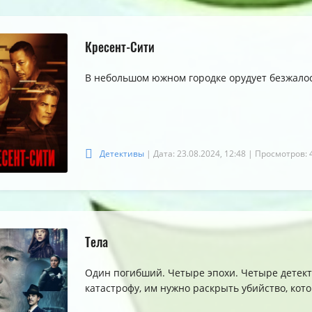
Кресент-Сити
5.0
5.0
5.0
В небольшом южном городке орудует безжало
Детективы
| Дата: 23.08.2024, 12:48
| Просмотров: 
Тела
Один погибший. Четыре эпохи. Четыре детект
катастрофу, им нужно раскрыть убийство, кот