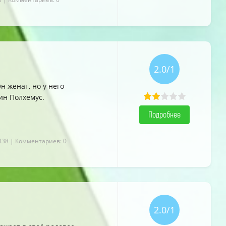
2.0/1
н женат, но у него
ин Полхемус.
Подробнее
438
| Комментариев: 0
2.0/1