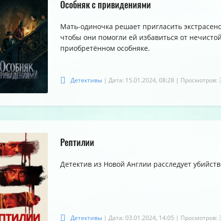
Особняк с привидениями
Мать-одиночка решает пригласить экстрасенс
чтобы они помогли ей избавиться от нечисто
приобретённом особняке.
Детективы
| Дата: 15.01.2024, 08:28
| Просмотров: 
Рептилии
Детектив из Новой Англии расследует убийств
Детективы
| Дата: 03.01.2024, 14:05
| Просмотров: 