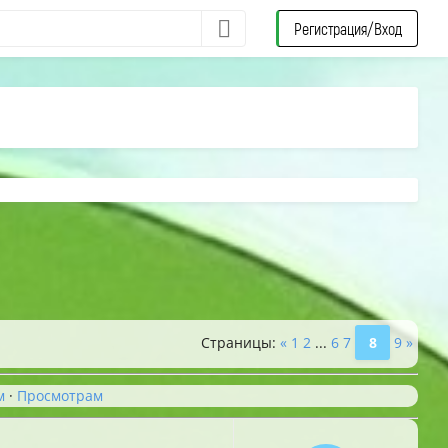
Регистрация/Вход
Страницы
:
«
1
2
...
6
7
8
9
»
м
·
Просмотрам