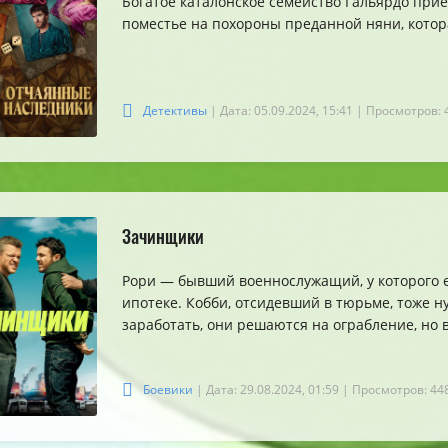
Богатое каталонское семейство Гальярдо прие
поместье на похороны преданной няни, котор
Детективы
| Дата: 05.09.2024, 15:41
| Просмотров: 
Зачинщики
Рори — бывший военнослужащий, у которого е
ипотеке. Кобби, отсидевший в тюрьме, тоже н
заработать, они решаются на ограбление, но в
Боевики
| Дата: 29.08.2024, 01:59
| Просмотров: 44