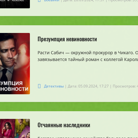
Презумпция невиновности
Расти Сабич — окружной прокурор в Чикаго. О
завязывается тайный роман с коллегой Карол
Детективы
| Дата: 05.09.2024, 17:27
| Просмотров: 
Отчаянные наследники