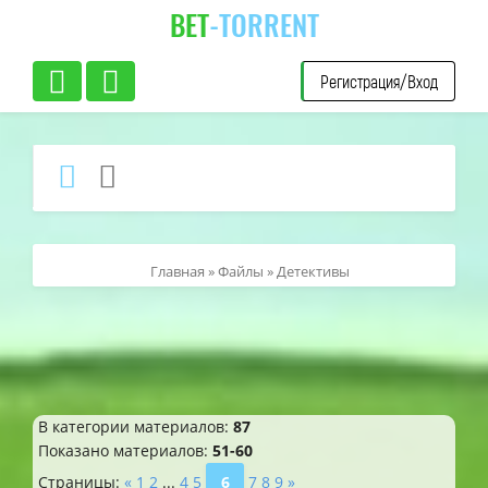
BET
-TORRENT
Регистрация/Вход
Главная
»
Файлы
» Детективы
В категории материалов
:
87
Показано материалов
:
51-60
Страницы
:
«
1
2
...
4
5
6
7
8
9
»