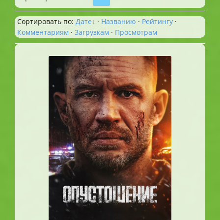
Сортировать по
:
Дате
·
Названию
·
Рейтингу
·
Комментариям
·
Загрузкам
·
Просмотрам