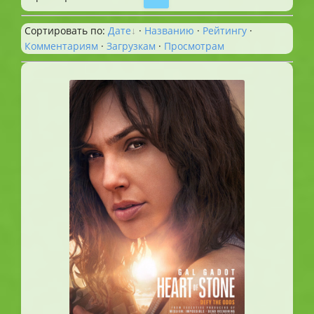
Сортировать по
:
Дате
·
Названию
·
Рейтингу
·
Комментариям
·
Загрузкам
·
Просмотрам