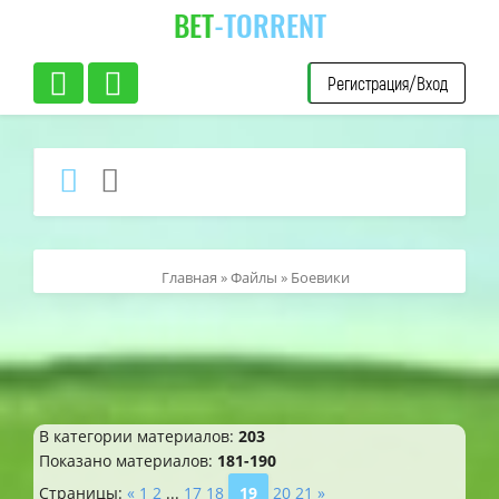
BET
-TORRENT
Регистрация/Вход
Главная
»
Файлы
» Боевики
В категории материалов
:
203
Показано материалов
:
181-190
Страницы
:
«
1
2
...
17
18
19
20
21
»