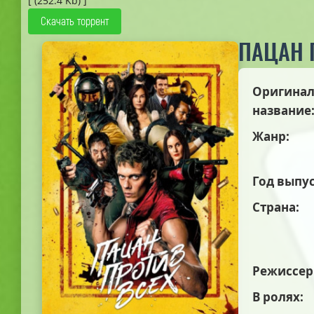
[ (252.4 Kb) ]
Скачать торрент
ПАЦАН 
Оригинал
название
Жанр:
Год выпус
Страна:
Режиссер
В ролях: