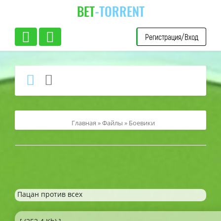
BET
-TORRENT
Регистрация/Вход
Главная
»
Файлы
»
Боевики
Пацан против всех