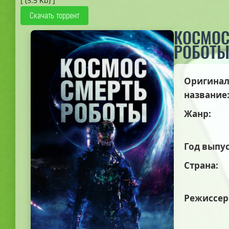
[ (5.5 Kb) ]
Скачать торрент
КОСМОС
РОБОТ
Оригинал
название
Жанр:
Год выпус
Страна:
Режиссер