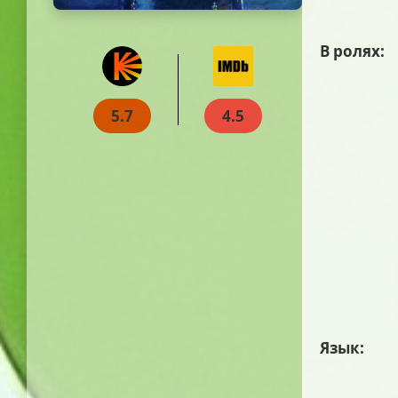
В ролях:
5.7
4.5
Язык: