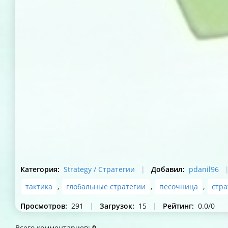
Категория
:
Strategy / Стратегии
|
Добавил
:
pdanil96
тактика
,
глобальные стратегии
,
песочница
,
стра
Просмотров
:
291
|
Загрузок
:
15
|
Рейтинг
:
0.0
/
0
Всего комментариев
:
0