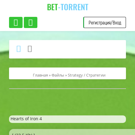
BET
-TORRENT
Регистрация/Вход
Главная
»
Файлы
»
Strategy / Стратегии
Hearts of Iron 4