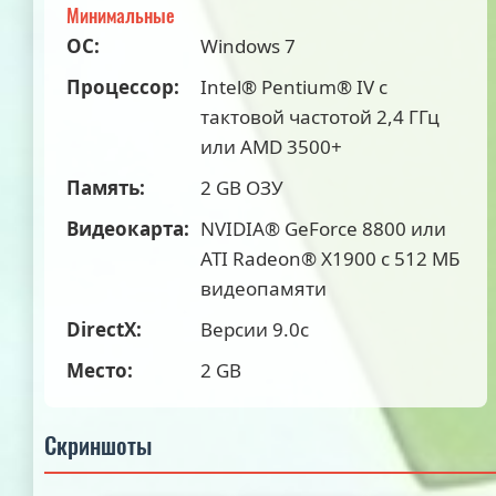
Минимальные
ОС:
Windows 7
Процессор:
Intel® Pentium® IV с
тактовой частотой 2,4 ГГц
или AMD 3500+
Память:
2 GB ОЗУ
Видеокарта:
NVIDIA® GeForce 8800 или
ATI Radeon® X1900 с 512 МБ
видеопамяти
DirectX:
Версии 9.0c
Место:
2 GB
Скриншоты