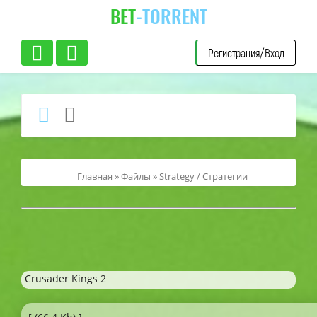
BET
-TORRENT
Регистрация/Вход
Главная
»
Файлы
»
Strategy / Стратегии
Crusader Kings 2