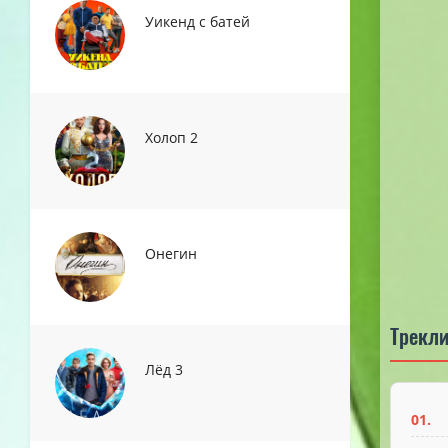
Уикенд с батей
Холоп 2
Онегин
Трекли
Лёд 3
01.