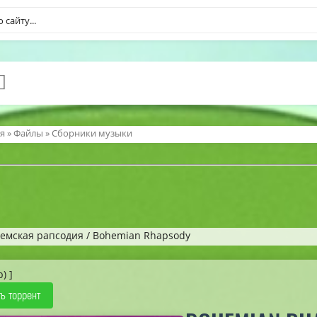
я
»
Файлы
»
Сборники музыки
гемская рапсодия / Bohemian Rhapsody
b) ]
ь торрент