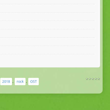
5.0
5.0
5.0
2018
,
rock
,
OST