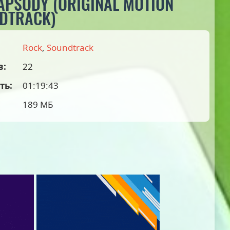
PSODY (ORIGINAL MOTION
DTRACK)
Rock
,
Soundtrack
в:
22
ть:
01:19:43
189 МБ