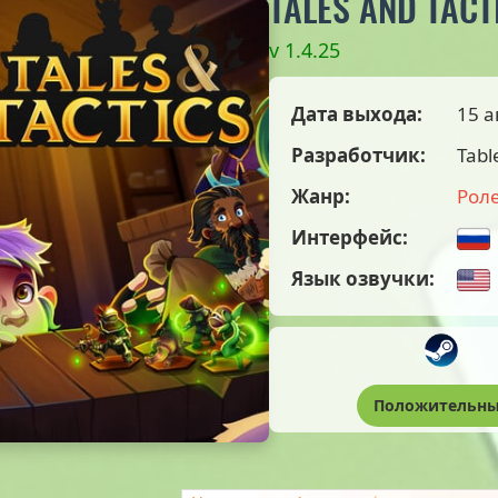
TALES AND TACT
v 1.4.25
Дата выхода:
15 а
Разработчик:
Tabl
Жанр:
Рол
Интерфейс:
Язык озвучки:
Положительн