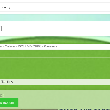
я
»
Файлы
»
RPG / MMORPG / Ролевые
 Tactics
b) ]
ь торрент