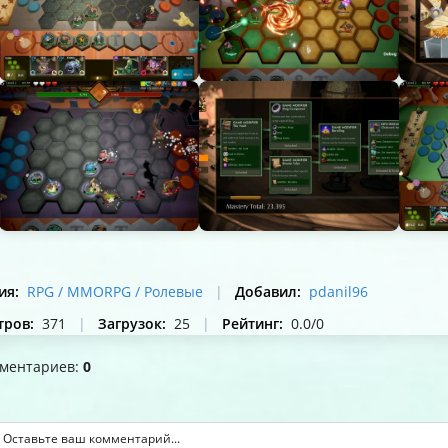
ия
:
RPG / MMORPG / Ролевые
|
Добавил
:
pdanil96
тров
:
371
|
Загрузок
:
25
|
Рейтинг
:
0.0
/
0
мментариев
:
0