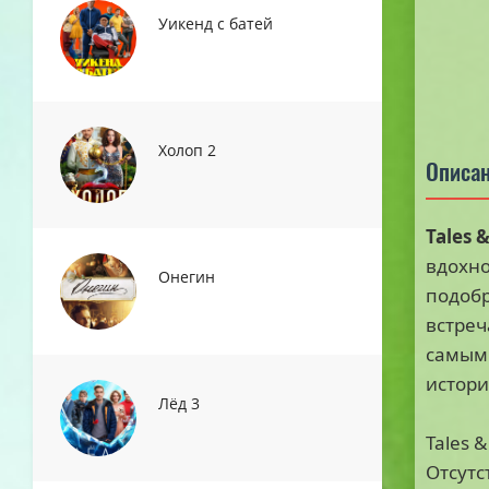
Уикенд с батей
Холоп 2
Описан
Tales &
вдохн
Онегин
подобр
встреч
самым 
истори
Лёд 3
Tales 
Отсутс