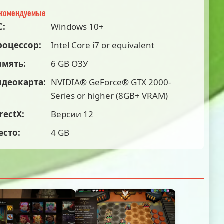
комендуемые
С:
Windows 10+
роцессор:
Intel Core i7 or equivalent
амять:
6 GB ОЗУ
идеокарта:
NVIDIA® GeForce® GTX 2000-
Series or higher (8GB+ VRAM)
rectX:
Версии 12
есто:
4 GB