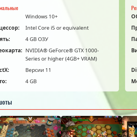
мальные
Ре
Windows 10+
О
цессор:
Intel Core i5 or equivalent
П
ять:
4 GB ОЗУ
П
еокарта:
NVIDIA® GeForce® GTX 1000-
В
Series or higher (4GB+ VRAM)
ctX:
Версии 11
Di
то:
4 GB
М
шоты