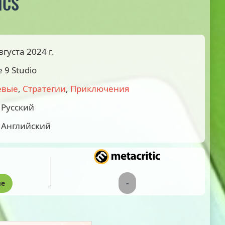
ICS
вгуста 2024 г.
e 9 Studio
евые
,
Стратегии
,
Приключения
Русский
Английский
-
ые