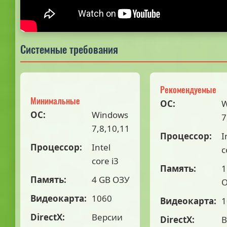
Системные требования
Рекомендуемые
Минимальные
ОС:
W
ОС:
Windows
7
7,8,10,11
Процессор:
I
Процессор:
Intel
c
core i3
Память:
1
Память:
4 GB ОЗУ
Видеокарта:
1060
Видеокарта:
1
DirectX:
Версии
DirectX:
В