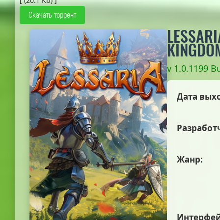
[ (20.1 Kb) ]
Скачать торрент
LESSARI
KINGDO
v 1.0.1199 B
Дата вых
Разработ
Жанр:
Интерфей