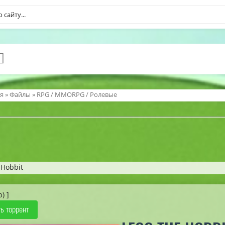
я
»
Файлы
»
RPG / MMORPG / Ролевые
 Hobbit
b) ]
ь торрент