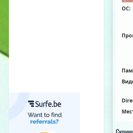
Мини
ОС:
Про
Пам
Вид
Dire
Мес
Скрин