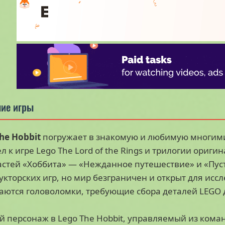
ие игры
he Hobbit
погружает в знакомую и любимую многими
л к игре Lego The Lord of the Rings и трилогии ори
астей «Хоббита» — «Нежданное путешествие» и «Пус
укторских игр, но мир безграничен и открыт для ис
аются головоломки, требующие сбора деталей LEGO 
 персонаж в Lego The Hobbit, управляемый из коман