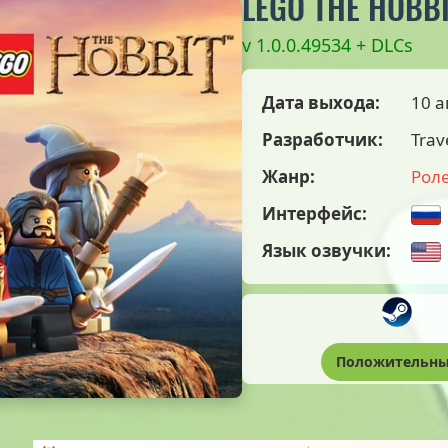
LEGO THE HOBB
v 1.0.0.49534 + DLCs
Дата выхода:
10 а
Разработчик:
Trave
Жанр:
Рол
Интерфейс:
Язык озвучки:
Положительн