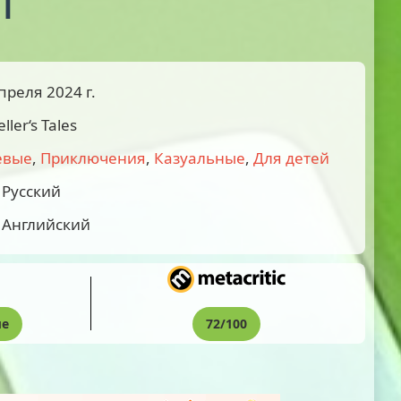
IT
преля 2024 г.
ller‘s Tales
евые
,
Приключения
,
Казуальные
,
Для детей
Русский
Английский
ые
72/100