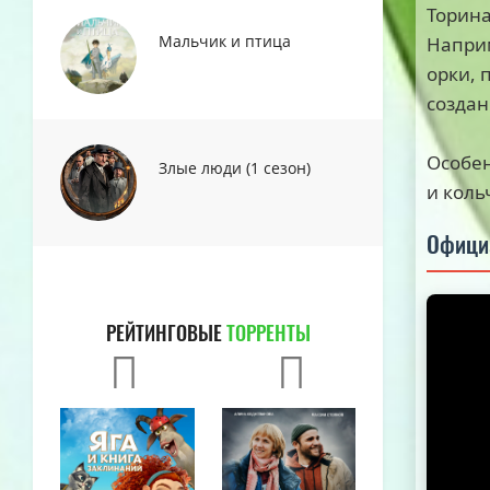
Торин
Мальчик и птица
Наприм
орки, 
созда
Особен
Злые люди (1 сезон)
и коль
Офици
РЕЙТИНГОВЫЕ
ТОРРЕНТЫ