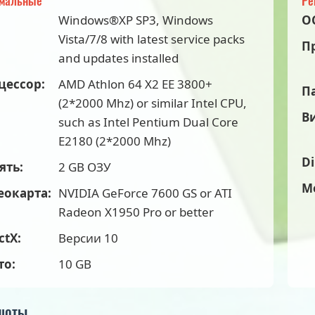
мальные
Ре
Windows®XP SP3, Windows
О
Vista/7/8 with latest service packs
П
and updates installed
цессор:
AMD Athlon 64 X2 EE 3800+
П
(2*2000 Mhz) or similar Intel CPU,
В
such as Intel Pentium Dual Core
E2180 (2*2000 Mhz)
Di
ять:
2 GB ОЗУ
М
еокарта:
NVIDIA GeForce 7600 GS or ATI
Radeon X1950 Pro or better
ctX:
Версии 10
то:
10 GB
шоты