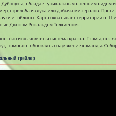
а Дубощита, обладает уникальным внешним видом и
ер, стрельба из лука или добыча минералов. Проти
пауки и гоблины. Карта охватывает территории от Ш
нные Джоном Рональдом Толкиеном.
ностью игры является система крафта. Гномы, посв
чуг, помогают обновлять снаряжение команды. Соби
альный трейлер