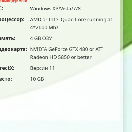
комендуемые
С:
Windows XP/Vista/7/8
роцессор:
AMD or Intel Quad Core running at
4*2600 Mhz
амять:
4 GB ОЗУ
идеокарта:
NVIDIA GeForce GTX 480 or ATI
Radeon HD 5850 or better
rectX:
Версии 11
есто:
10 GB