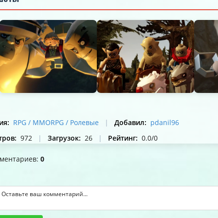
ия
:
RPG / MMORPG / Ролевые
|
Добавил
:
pdanil96
тров
:
972
|
Загрузок
:
26
|
Рейтинг
:
0.0
/
0
мментариев
:
0