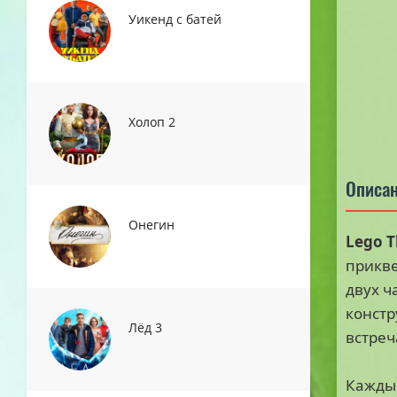
Уикенд с батей
Холоп 2
Описан
Онегин
Lego T
прикве
двух ч
констр
Лёд 3
встреч
Каждый