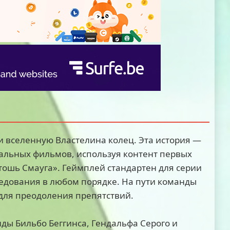
 вселенную Властелина колец. Эта история —
гинальных фильмов, используя контент первых
тошь Смауга». Геймплей стандартен для серии
следования в любом порядке. На пути команды
для преодоления препятствий.
ды Бильбо Беггинса, Гендальфа Серого и