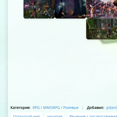
Категория
:
RPG / MMORPG / Ролевые
|
Добавил
:
pdani
Открытый мир
,
насилие
,
Решения с последствиям