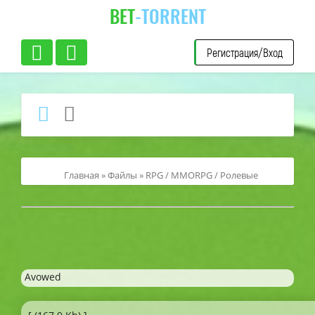
BET
-TORRENT
Регистрация/Вход
Главная
»
Файлы
»
RPG / MMORPG / Ролевые
Avowed