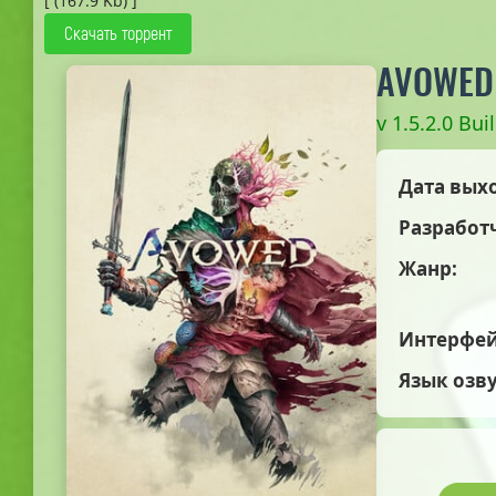
[ (167.9 Kb) ]
Скачать торрент
AVOWED
v 1.5.2.0 Bu
Дата вых
Разработ
Жанр:
Интерфей
Язык озв