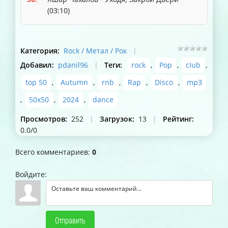
(0З:10)
Категория
:
Rock / Метал / Рок
|
Добавил
:
pdanil96
|
Теги
:
rock
,
Pop
,
cIub
,
top 50
,
Autumn
,
rnb
,
Rap
,
Disco
,
mpЗ
,
50x50
,
2024
,
dance
Просмотров
:
252
|
Загрузок
:
13
|
Рейтинг
:
0.0
/
0
Всего комментариев
:
0
Войдите:
Отправить