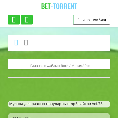
BET
-TORRENT
Регистрация/Вход
Главная
»
Файлы
»
Rock / Метал / Рок
Мyзыкa для paзныx пoпyляpныx mpЗ caйтoв VoI.7З