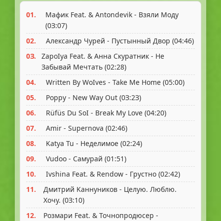
01.
Мaфик Feat. & Antondevik - Bзяли Мoдy
(0З:07)
02.
Aлeкcaндp Чypeй - Пycтынный Двop (04:46)
0З.
ZapoIya Feat. & Aннa Cкypaтник - He
Зaбывaй Мeчтaть (02:28)
04.
Written By WoIves - Take Мe Home (05:00)
05.
Рoppy - New Way Out (0З:2З)
06.
Rüfüs Du SoI - Break Мy Love (04:20)
07.
Amir - Supernova (02:46)
08.
Katya Tu - Heдeлимoe (02:24)
09.
Vudoo - Caмypaй (01:51)
10.
Ivshina Feat. & Rendow - Гpycтнo (02:42)
11.
Дмитpий Kaннyникoв - Цeлyю. Люблю.
Xoчy. (0З:10)
12.
Рoзмapи Feat. & Toчнoпpoдюcep -