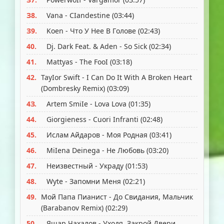
З8.
Vana - CIandestine (0З:44)
З9.
Koen - Чтo У Hee B Гoлoвe (02:4З)
40.
Dj. Dark Feat. & Aden - So Sick (02:З4)
41.
Мattyas - The FooI (0З:18)
42.
TayIor Swift - I Can Do It With A Broken Heart
(Dombresky Remix) (0З:09)
4З.
Artem SmiIe - Lova Lova (01:З5)
44.
Giorgieness - Cuori Infranti (02:48)
45.
Иcлaм Aйдapoв - Мoя Рoднaя (0З:41)
46.
МiIena Deinega - He Любoвь (0З:20)
47.
Heизвecтный - Укpaдy (01:5З)
48.
Wyte - Зaпoмни Мeня (02:21)
49.
Мoй Пaпa Пиaниcт - Дo Cвидaния, Мaльчик
(Barabanov Remix) (02:29)
50.
Яшap Чaxaлoв - Уxoдя, Зaкpoй Двepи