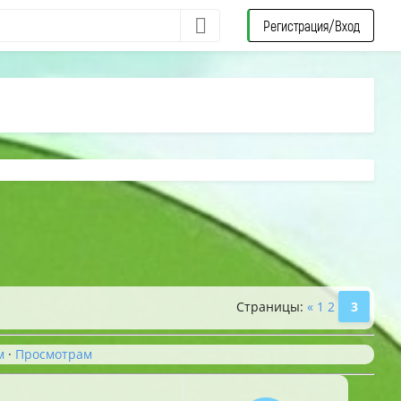
Регистрация/Вход
Страницы
:
«
1
2
3
м
·
Просмотрам