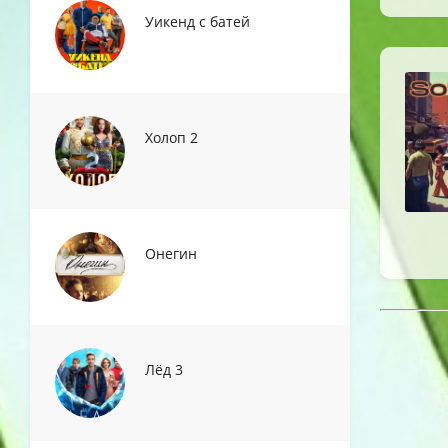
Уикенд с батей
Холоп 2
Онегин
Лёд 3