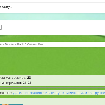
я
»
Файлы
» Rock / Метал / Рок
рии материалов
:
23
о материалов
:
21-23
вать по
:
Дате
·
Названию
·
Рейтингу
·
Комментариям
·
Загрузка