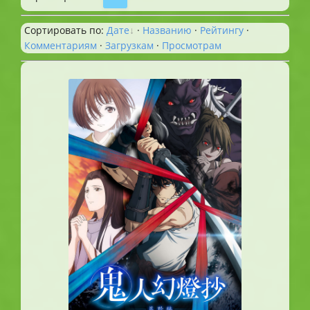
Сортировать по
:
Дате
·
Названию
·
Рейтингу
·
Комментариям
·
Загрузкам
·
Просмотрам