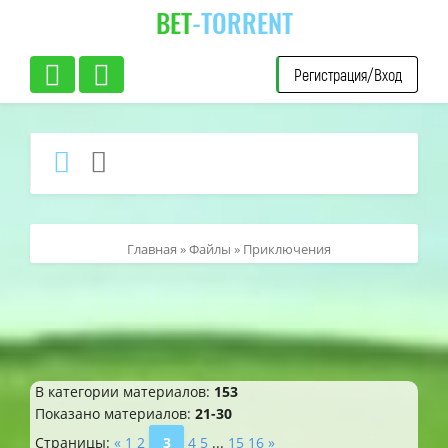
BET
-TORRENT
Регистрация/Вход
Главная
»
Файлы
» Приключения
В категории материалов
:
153
Показано материалов
:
21-30
Страницы
:
«
1
2
3
4
5
...
15
16
»