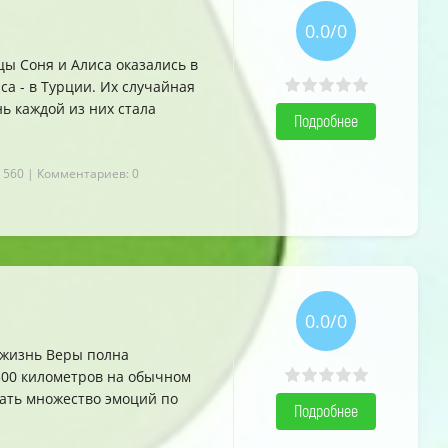
0.0/0
цы Соня и Алиса оказались в
са - в Турции. Их случайная
нь каждой из них стала
Подробнее
 560
| Комментариев: 0
0.0/0
а жизнь Веры полна
500 километров на обычном
тать множество эмоций по
Подробнее