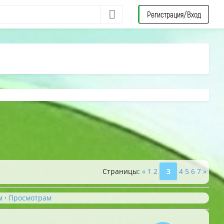
Регистрация/Вход
Страницы
:
«
1
2
3
4
5
6
7
»
м
·
Просмотрам