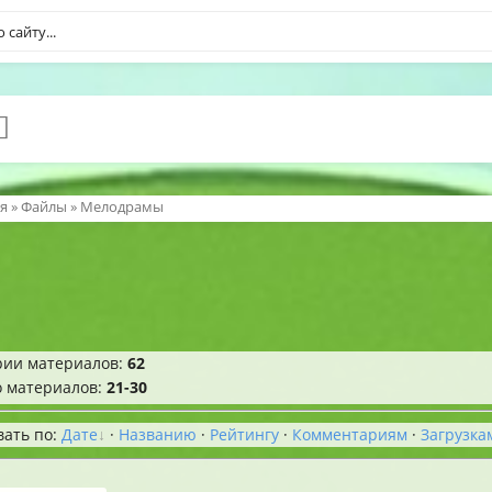
я
»
Файлы
» Мелодрамы
рии материалов
:
62
о материалов
:
21-30
вать по
:
Дате
·
Названию
·
Рейтингу
·
Комментариям
·
Загрузка