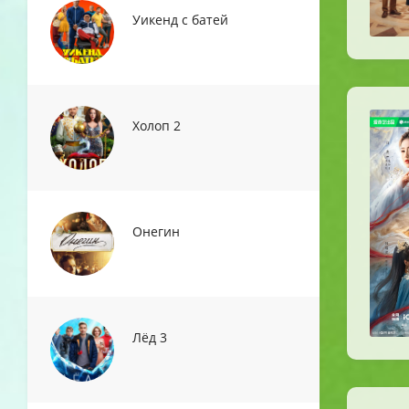
Уикенд с батей
Холоп 2
Онегин
Лёд 3