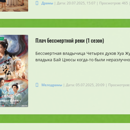
Драмы
| Дата: 20.07.2025, 15:07
| Просмотров: 465
Плач бессмертной реки (1 сезон)
Бессмертная владычица Четырех духов Хуа Ж
владыка Бай Цзюсы когда-то были неразлучно
Мелодрамы
| Дата: 05.07.2025, 20:09
| Просмотров: