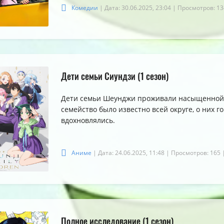
Комедии
| Дата: 30.06.2025, 23:04
| Просмотров: 13
5.0
5.0
5.0
Дети семьи Сиундзи (1 сезон)
Дети семьи Шеунджи проживали насыщенной
семейство было известно всей округе, о них 
вдохновлялись.
Аниме
| Дата: 24.06.2025, 11:48
| Просмотров: 165
Полное исследование (1 сезон)