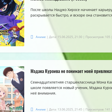
После школы Нацуко Хиросе начинает карьеру
раскрывается быстро, и вскоре она становитс
Аниме
| Дата: 15.06.2025, 21:30
| Просмотров: 105
Мэдака Куроива не понимает моей привлекат
Семнадцатилетняя старшеклассница Мона Кав
школе появляется новый ученик, Мэдака Куро
неё внимания.
Аниме
| Дата: 13.06.2025, 21:45
| Просмотров: 141