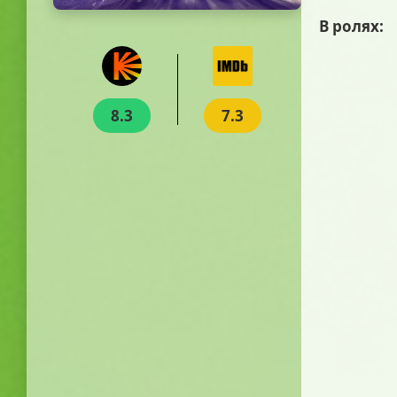
В ролях:
8.3
7.3