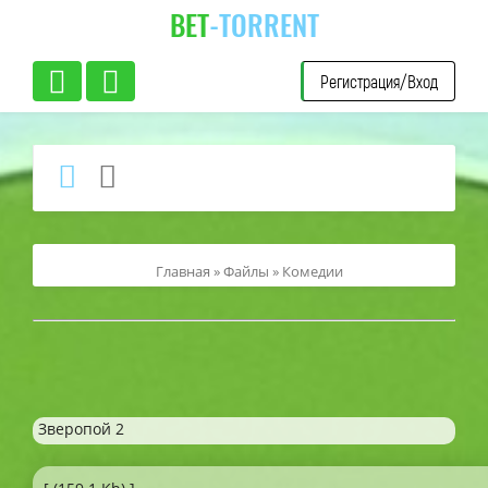
BET
-TORRENT
Регистрация/Вход
Главная
»
Файлы
»
Комедии
Зверопой 2