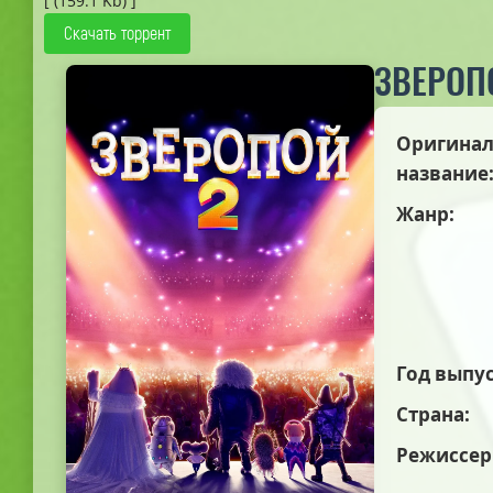
[ (159.1 Kb) ]
Скачать торрент
ЗВЕРОП
Оригинал
название
Жанр:
Год выпус
Страна:
Режиссер