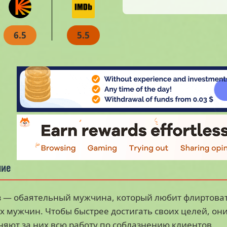
6.5
5.5
ние
 — обаятельный мужчина, который любит флиртовать
х мужчин. Чтобы быстрее достигать своих целей, он
яют за них всю работу по соблазнению клиентов.