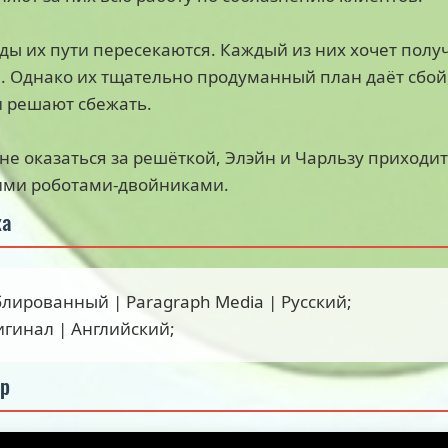
ы их пути пересекаются. Каждый из них хочет получ
. Однако их тщательно продуманный план даёт сбой,
и решают сбежать.
не оказаться за решёткой, Элэйн и Чарльзу приходи
ими роботами-двойниками.
ка
блированный | Paragraph Media | Русский;
игинал | Английский;
ер