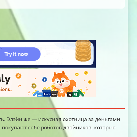
. Элэйн же — искусная охотница за деньгами
и покупают себе роботов-двойников, которые