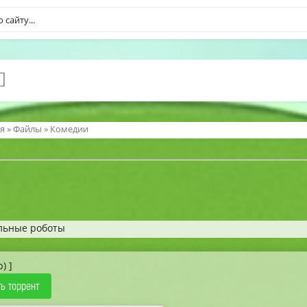
я
»
Файлы
»
Комедии
альные роботы
b) ]
ь торрент