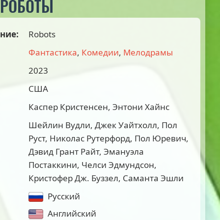
 РОБОТЫ
ние:
Robots
Фантастика
,
Комедии
,
Мелодрамы
2023
США
Каспер Кристенсен, Энтони Хайнс
Шейлин Вудли, Джек Уайтхолл, Пол
Руст, Николас Рутерфорд, Пол Юревич,
Дэвид Грант Райт, Эмануэла
Постаккини, Челси Эдмундсон,
Кристофер Дж. Буззел, Саманта Эшли
Русский
Английский