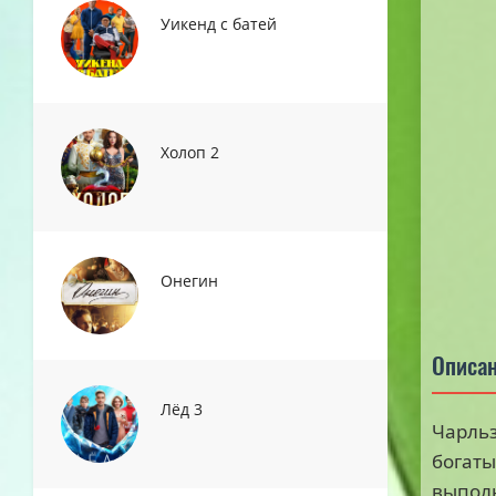
Уикенд с батей
Холоп 2
Онегин
Описа
Лёд 3
Чарльз
богаты
выполн