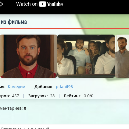
 из фильма
ия
:
Комедии
|
Добавил
:
pdanil96
тров
:
457
|
Загрузок
:
28
|
Рейтинг
:
0.0
/
0
мментариев
:
0