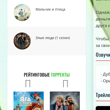
Мальчик и птица
Однажд
деньги
друга 
Злые люди (1 сезон)
Чтобы 
за сво
Озвуч
- Ду
РЕЙТИНГОВЫЕ
ТОРРЕНТЫ
- Ор
Трейл