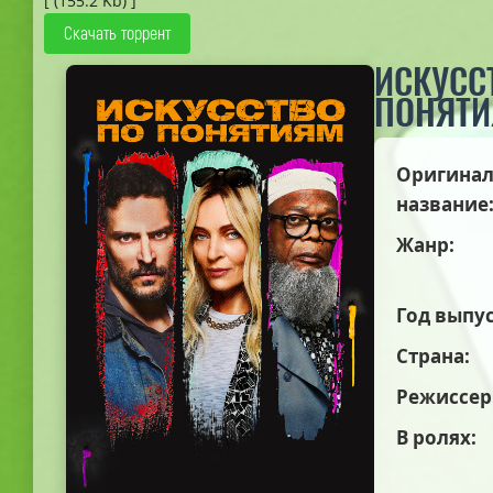
[ (155.2 Kb) ]
Скачать торрент
ИСКУСС
ПОНЯТ
Оригинал
название
Жанр:
Год выпус
Страна:
Режиссер
В ролях: