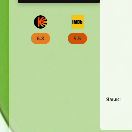
6.8
5.5
Язык: