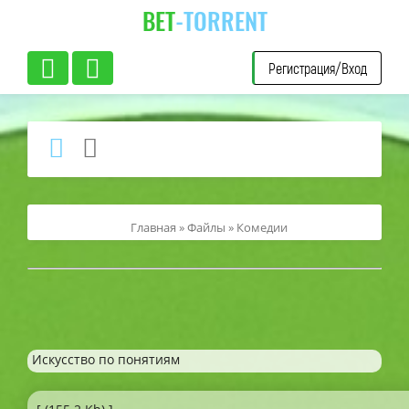
BET
-TORRENT
Регистрация/Вход
Главная
»
Файлы
»
Комедии
Искусство по понятиям