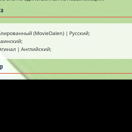
ка
блированный (MovieDalen) | Русский;
раинский;
игинал | Английский;
ер