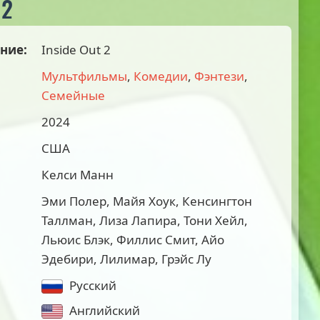
 2
ние:
Inside Out 2
Мультфильмы
,
Комедии
,
Фэнтези
,
Семейные
2024
США
Келси Манн
Эми Полер, Майя Хоук, Кенсингтон
Таллман, Лиза Лапира, Тони Хейл,
Льюис Блэк, Филлис Смит, Айо
Эдебири, Лилимар, Грэйс Лу
Русский
Английский