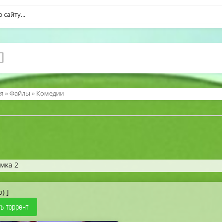
я
»
Файлы
»
Комедии
мка 2
b) ]
ь торрент