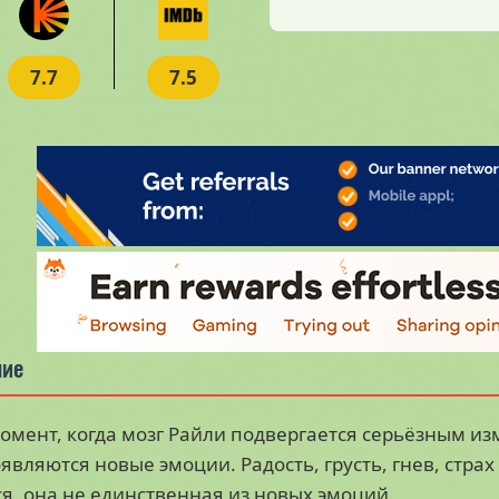
7.7
7.5
ние
момент, когда мозг Райли подвергается серьёзным и
являются новые эмоции. Радость, грусть, гнев, стра
я, она не единственная из новых эмоций.