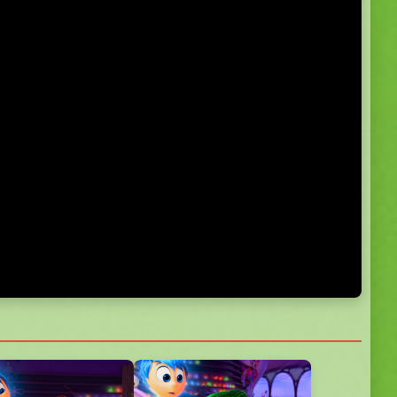
5.0
5.0
5.0