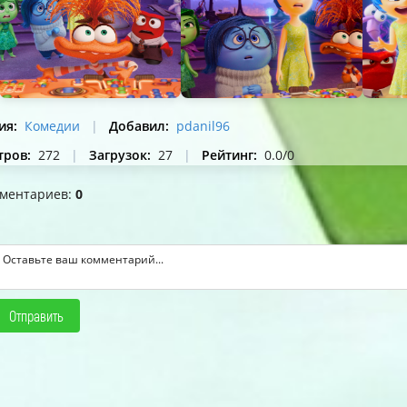
ия
:
Комедии
|
Добавил
:
pdanil96
тров
:
272
|
Загрузок
:
27
|
Рейтинг
:
0.0
/
0
мментариев
:
0
Отправить