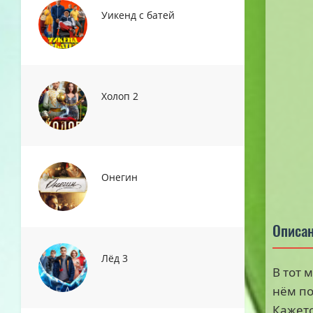
Уикенд с батей
Холоп 2
Онегин
Описа
Лёд 3
В тот 
нём по
Кажетс