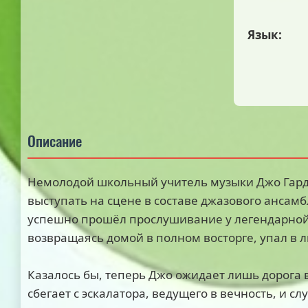
Язык:
Описание
Немолодой школьный учитель музыки Джо Гард
выступать на сцене в составе джазового ансам
успешно прошёл прослушивание у легендарной
возвращаясь домой в полном восторге, упал в л
Казалось бы, теперь Джо ожидает лишь дорога в
сбегает с эскалатора, ведущего в вечность, и с