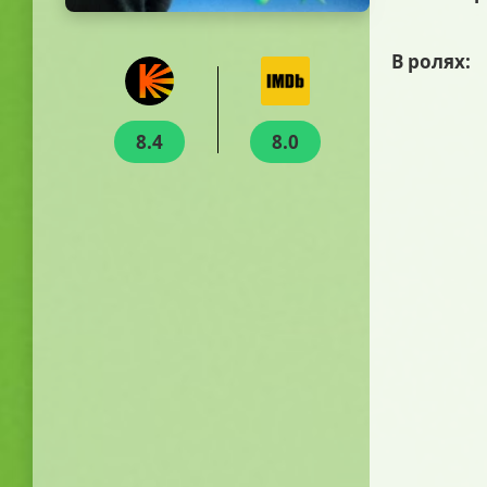
В ролях:
8.4
8.0