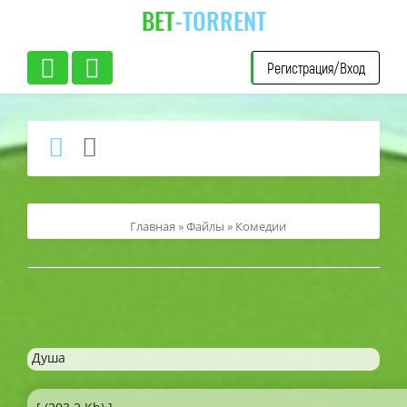
BET
-TORRENT
Регистрация/Вход
Главная
»
Файлы
»
Комедии
Душа