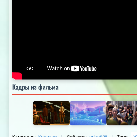
Кадры из фильма
Категория
:
Комедии
|
Добавил
:
pdanil96
|
Теги
:
Ж