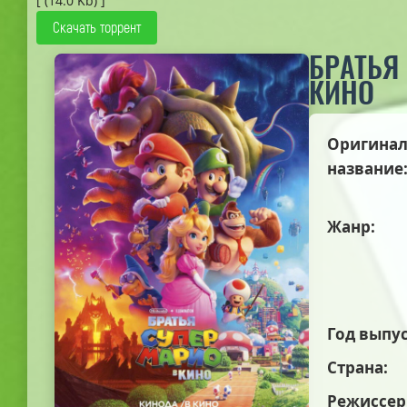
[ (14.0 Kb) ]
Скачать торрент
БРАТЬЯ
КИНО
Оригинал
название
Жанр:
Год выпус
Страна:
Режиссер