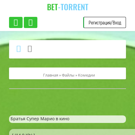
BET
-TORRENT
Регистрация/Вход
Главная
»
Файлы
»
Комедии
Братья Супер Марио в кино