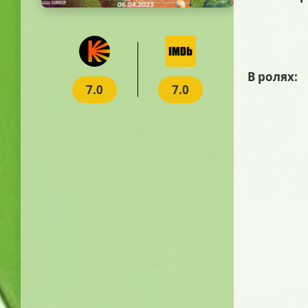
В ролях:
7.0
7.0