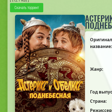
[ (12.1 Kb) ]
Скачать торрент
АСТЕРИ
ПОДНЕБ
Оригинал
название
Жанр:
Год выпус
Страна:
Режиссер