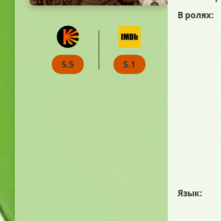
В ролях:
5.5
5.1
Язык: