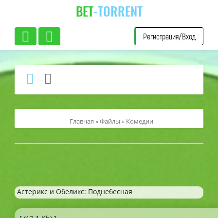
BET
-TORRENT
Регистрация/Вход
Главная
»
Файлы
»
Комедии
Астерикс и Обеликс: Поднебесная