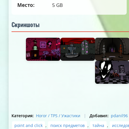
Место:
5 GB
Скриншоты
Категория
:
Horor / TPS / Ужастики
|
Добавил
:
pdanil96
point and click
,
поиск предметов
,
тайна
,
исследо