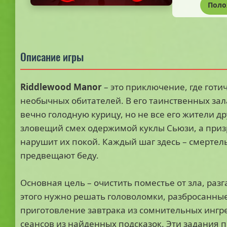
Поло
Описание игры
Riddlewood Manor
– это приключение, где гот
необычных обитателей. В его таинственных за
вечно голодную курицу, но не все его жители 
зловещий смех одержимой куклы Сьюзи, а призр
нарушит их покой. Каждый шаг здесь – смертел
предвещают беду.
Основная цель – очистить поместье от зла, раз
этого нужно решать головоломки, разбросанные
приготовление завтрака из сомнительных ингре
сеансов из найденных подсказок. Эти задания