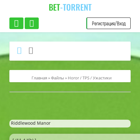
BET
-TORRENT
Регистрация/Вход
Главная
»
Файлы
»
Horor / TPS / Ужастики
Riddlewood Manor