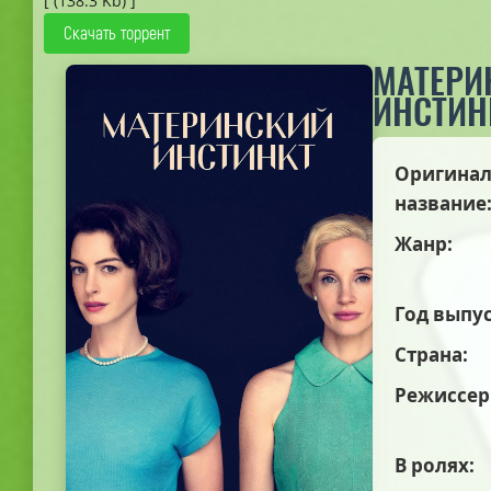
[ (138.3 Kb) ]
Скачать торрент
МАТЕРИ
ИНСТИН
Оригинал
название
Жанр:
Год выпус
Страна:
Режиссер
В ролях: