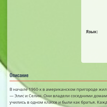
Язык:
Описание
В начале 1960-х в американском пригороде жил
— Элис и Селин. Они владели соседними домам
учились в одном классе и были как братья. Ка