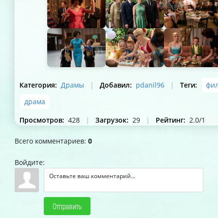
Категория
:
Драмы
|
Добавил
:
pdanil96
|
Теги
:
фи
драма
Просмотров
:
428
|
Загрузок
:
29
|
Рейтинг
:
2.0
/
1
Всего комментариев
:
0
Войдите:
Отправить