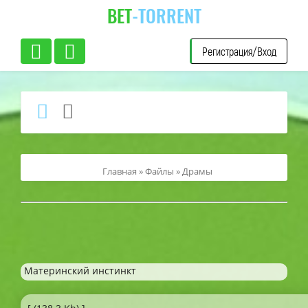
BET
-TORRENT
Регистрация/Вход
Главная
»
Файлы
»
Драмы
Материнский инстинкт