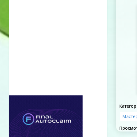
Категор
Масте
Просмо