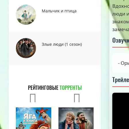
Вдохно
Мальчик и птица
люди и
знаком
замеча
Озвуч
Злые люди (1 сезон)
- Ор
Трейл
РЕЙТИНГОВЫЕ
ТОРРЕНТЫ