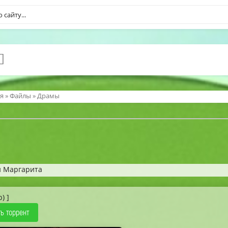
я
»
Файлы
»
Драмы
и Маргарита
b) ]
ь торрент