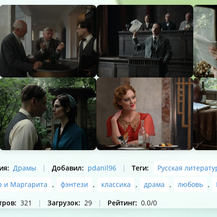
ия
:
Драмы
|
Добавил
:
pdanil96
|
Теги
:
Русская литерату
р и Маргарита
,
фэнтези
,
классика
,
драма
,
любовь
,
тров
:
321
|
Загрузок
:
29
|
Рейтинг
:
0.0
/
0