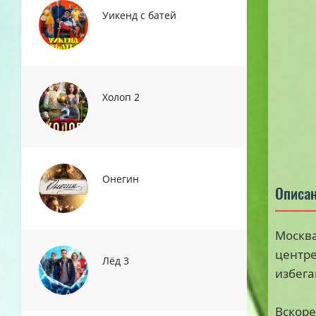
Уикенд с батей
Холоп 2
Онегин
Описа
Москва
центре
Лёд 3
избега
Вскоре