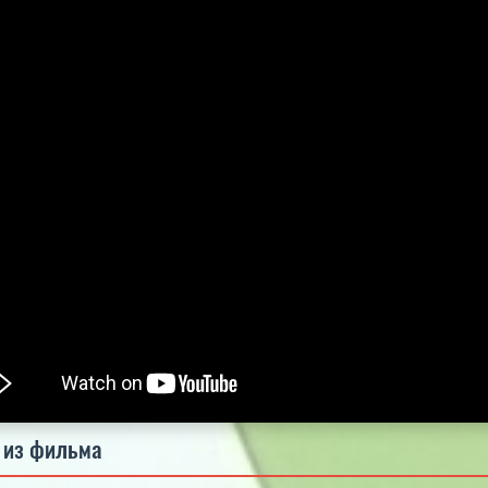
5.0
5.0
5.0
 из фильма