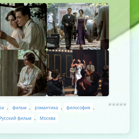
ра
,
фильм
,
романтика
,
философия
,
Русский фильм
,
Москва