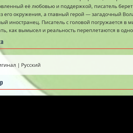
вленный её любовью и поддержкой, писатель беретс
з его окружения, а главный герой — загадочный Вол
ый иностранец. Писатель с головой погружается в м
ть, как вымысел и реальность переплетаются в одно
ка
игинал | Русский
ер