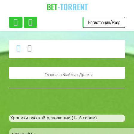
BET
-TORRENT
Регистрация/Вход
Главная
»
Файлы
»
Драмы
Хроники русской революции (1-16 серии)