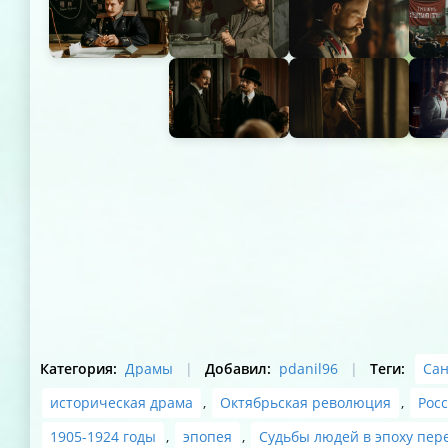
Категория
:
Драмы
|
Добавил
:
pdanil96
|
Теги
:
Сан
историческая драма
,
Октябрьская революция
,
Рос
1905-1924 годы
,
эпопея
,
Судьбы людей в эпоху пер