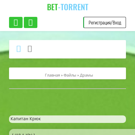
BET
-TORRENT
Регистрация/Вход
Главная
»
Файлы
»
Драмы
Капитан Крюк