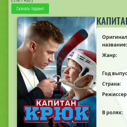
[ (18.1 Kb) ]
Скачать торрент
КАПИТА
Оригинал
название
Жанр:
Год выпус
Страна:
Режиссер
В ролях: