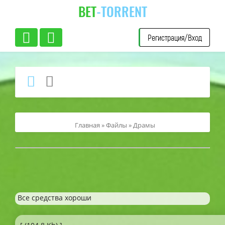
BET
-TORRENT
Регистрация/Вход
Главная
»
Файлы
»
Драмы
Все средства хороши