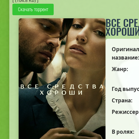
[ (104.8 Kb) ]
Скачать торрент
ВСЕ СР
ХОРОШ
Оригинал
название
Жанр:
Год выпус
Страна:
Режиссер
В ролях: