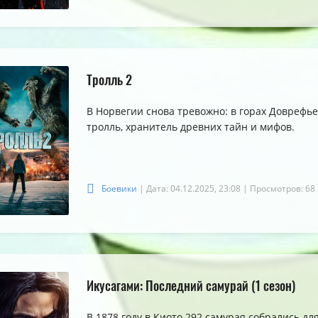
5.0
5.0
5.0
Тролль 2
В Норвегии снова тревожно: в горах Доврефь
тролль, хранитель древних тайн и мифов.
Боевики
| Дата: 04.12.2025, 23:08
| Просмотров: 68
Икусагами: Последний самурай (1 сезон)
В 1878 году в Киото 292 самурая собрались дл