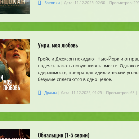
Боевики
| Дата: 11.12.2025, 02:30
| Просмотров: 29
Умри, моя любовь
Грейс и Джексон покидают Нью-Йорк и отпра
надеясь начать новую жизнь вместе. Однако и
одержимость, превращая идиллический уголок
безумие сплетаются в одно целое.
Драмы
| Дата: 11.12.2025, 01:25
| Просмотров: 63
|
Обнальщик (1-5 серии)