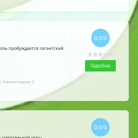
5.0
5.0
5.0
0.0/0
елль пробуждается гигантский
Подробнее
| Комментариев: 0
0.0/0
я смертельной игры.