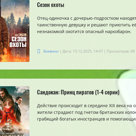
Сезон охоты
Отец-одиночка с дочерью-подростком находят
таинственную девушку и решают приютить её.
незнакомкой охотится опасный наркобарон.
Боевики
| Дата: 15.12.2025, 14:47
| Просмотров: 68
Сандокан: Принц пиратов (1-4 серии)
Действие происходит в середине XIX века на 
жители страдают под гнетом британских колон
грабящий богатых иностранцев и помогающи