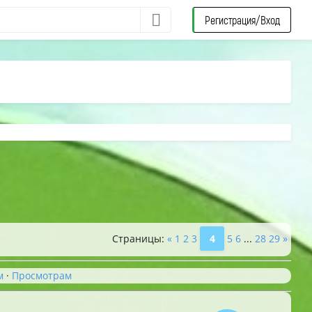
Регистрация/Вход
Страницы
:
«
1
2
3
4
5
6
...
28
29
»
м
·
Просмотрам