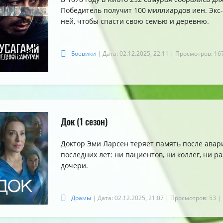
Победитель получит 100 миллиардов иен. Экс
ней, чтобы спасти свою семью и деревню.
Боевики
| Дата: 02.12.2025, 22:11
| Просмотров: 16
Док (1 сезон)
Доктор Эми Ларсен теряет память после авар
последних лет: ни пациентов, ни коллег, ни р
дочери.
Драмы
| Дата: 02.12.2025, 21:07
| Просмотров: 53
|