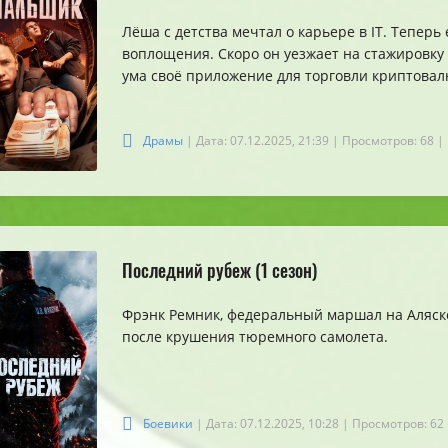
Лёша с детства мечтал о карьере в IT. Теперь
воплощения. Скоро он уезжает на стажировку 
ума своё приложение для торговли криптовал
Драмы
| Дата: 07.12.2025, 21:39
| Просмотров: 68
|
Последний рубеж (1 сезон)
Фрэнк Ремник, федеральный маршал на Аляске
после крушения тюремного самолета.
Боевики
| Дата: 07.12.2025, 10:28
| Просмотров: 62