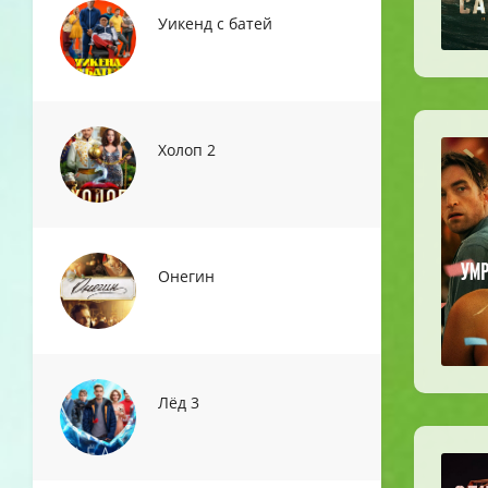
Уикенд с батей
Холоп 2
Онегин
Лёд 3