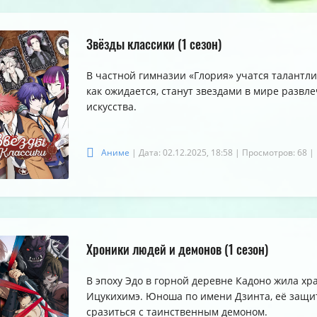
Звёзды классики (1 сезон)
В частной гимназии «Глория» учатся талантл
как ожидается, станут звездами в мире развле
искусства.
Аниме
| Дата: 02.12.2025, 18:58
| Просмотров: 68
|
Хроники людей и демонов (1 сезон)
В эпоху Эдо в горной деревне Кадоно жила х
Ицукихимэ. Юноша по имени Дзинта, её защит
сразиться с таинственным демоном.