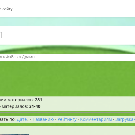
я
»
Файлы
» Драмы
рии материалов
:
281
о материалов
:
31-40
вать по
:
Дате
·
Названию
·
Рейтингу
·
Комментариям
·
Загрузка