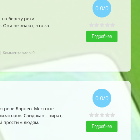
0.0/0
 на берегу реки
 Они не знают, что за
Подробнее
| Комментариев: 0
0.0/0
острове Борнео. Местные
изаторов. Сандокан - пират,
й простым людям.
Подробнее