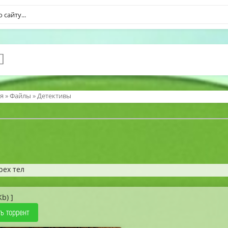
я
»
Файлы
»
Детективы
рех тел
Kb) ]
ь торрент