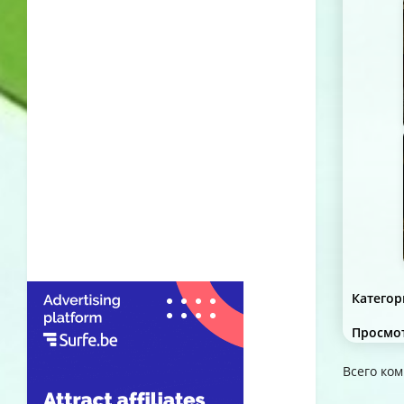
Категор
Просмо
Всего ко