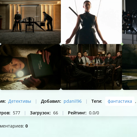
ия
:
Детективы
|
Добавил
:
pdanil96
|
Теги
:
фантастика
тров
:
577
|
Загрузок
:
66
|
Рейтинг
:
0.0
/
0
мментариев
:
0