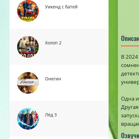
Уикенд с батей
Описа
Холоп 2
В 2024
сомнен
детект
Онегин
универ
Одна и
Другая
Лёд 3
запуск
вращаю
Озвуч