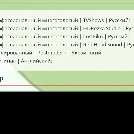
офессиональный многоголосый | TVShows | Русский;
офессиональный многоголосый | HDRezka Studio | Рус
офессиональный многоголосый | LostFilm | Русский;
офессиональный многоголосый | Red Head Sound | Ру
блированный | Postmodern | Украинский;
игинал | Английский;
ер