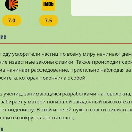
7.0
7.5
ние
 году ускорители частиц по всему миру начинают дем
ие известные законы физики. Также происходит сер
ив начинает расследование, пристально наблюдая з
ситета, которая покончила с собой.
з учениц, занимающаяся разработками нановолокна, 
 забирает у матери погибшей загадочный высокотех
ает видеоигру. В этой игре ей нужно спасти цивилиза
щихся вокруг планеты солнц.
ка