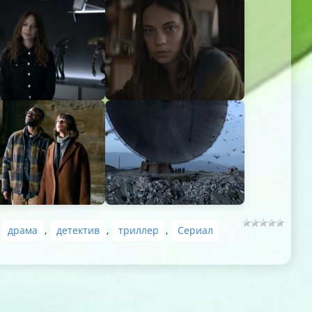
,
драма
,
детектив
,
триллер
,
Сериал