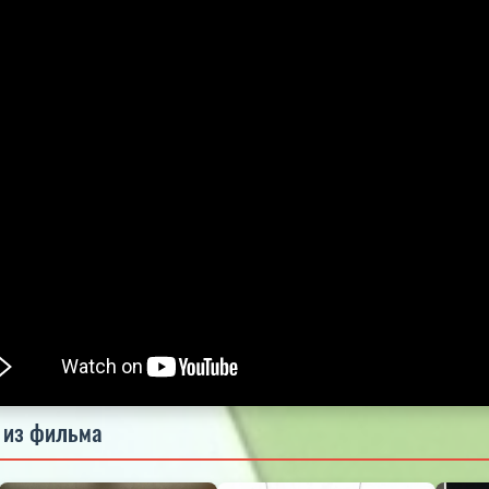
5.0
5.0
5.0
 из фильма