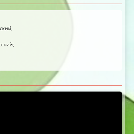
ский;
сский;