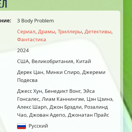
ЕЛ
ние:
3 Body Problem
Сериал
,
Драмы
,
Триллеры
,
Детективы
,
Фантастика
2024
США, Великобритания, Китай
Дерек Цан, Минки Спиро, Джереми
Подесва
Джесс Хун, Бенедикт Вонг, Эйса
Гонсалес, Лиам Каннингэм, Цэн Цзинэ,
Алекс Шарп, Джон Брэдли, Розалинд
Чао, Джован Адепо, Джонатан Прайс
Русский