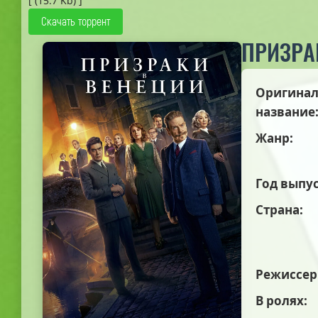
[ (15.7 Kb) ]
Скачать торрент
ПРИЗРА
Оригинал
название
Жанр:
Год выпус
Страна:
Режиссер
В ролях: