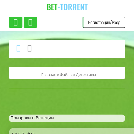
BET
-TORRENT
Регистрация/Вход
Главная
»
Файлы
»
Детективы
Призраки в Венеции