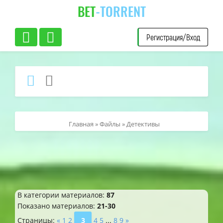
BET
-TORRENT
Регистрация/Вход
Главная
»
Файлы
» Детективы
В категории материалов
:
87
Показано материалов
:
21-30
Страницы
:
«
1
2
3
4
5
...
8
9
»