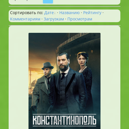
Сортировать по
:
Дате
·
Названию
·
Рейтингу
·
Комментариям
·
Загрузкам
·
Просмотрам